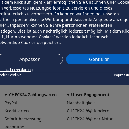
it dem Klick auf „geht klar” ermöglichen Sie uns Ihnen über Cooki
in verbessertes Nutzungserlebnis zu servieren und dieses
erneut versuchen
ontinuierlich zu verbessern. So können wir Ihnen bei unseren
artnern personalisierte Werbung und passende Angebote anzeige
ber „anpassen” können Sie Ihre persönlichen Präferenzen
estlegen. Dies ist auch nachträglich jederzeit möglich. Mit dem Kli
uf „Nur notwendige Cookies” werden lediglich technisch
otwendige Cookies gespeichert.
Anpassen
Geht klar
atenschutzerklärung
okierichtlinie
Impress
CHECK24 Zahlungsarten
Unser Engagement
PayPal
Nachhaltigkeit
Kreditkarten
CHECK24
hilft
Kindern
Sofortüberweisung
CHECK24
hilft
der Natur
Rechnung