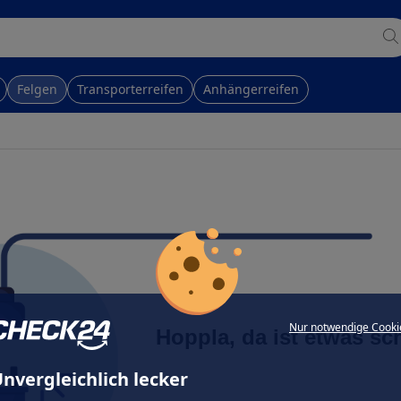
Felgen
Transporterreifen
Anhängerreifen
Nur notwendige Cooki
Hoppla, da ist etwas sc
nvergleichlich lecker