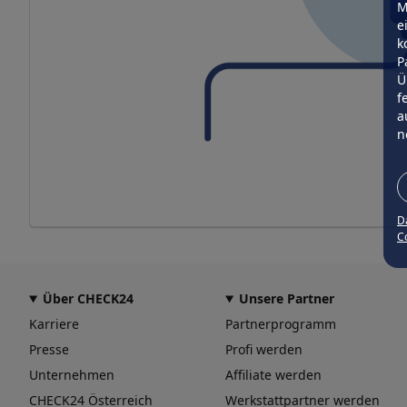
M
e
k
P
Ü
f
a
n
D
Co
Über CHECK24
Unsere Partner
Karriere
Partnerprogramm
Presse
Profi werden
Unternehmen
Affiliate werden
CHECK24 Österreich
Werkstattpartner werden