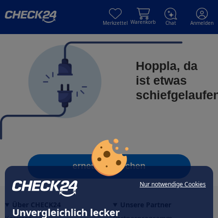
Skip to main content
Skip to main content
Warenkorb
Merkzettel
Chat
Anmelden
Hoppla, da
ist etwas
schiefgelaufe
erneut versuchen
Nur notwendige Cookies
Über CHECK24
Unsere Partner
Unvergleichlich lecker