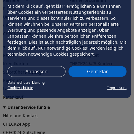
Karriere
Partnerprogramm
Mit dem Klick auf „geht klar” ermöglichen Sie uns Ihnen
Presse
Profi werden
über Cookies ein verbessertes Nutzungserlebnis zu
Unternehmen
Affiliate werden
servieren und dieses kontinuierlich zu verbessern. So
können wir Ihnen bei unseren Partnern personalisierte
CHECK24 Österreich
Werkstattpartner werden
Werbung und passende Angebote anzeigen. Über
CHECK24 Spanien
„anpassen” können Sie Ihre persönlichen Präferenzen
festlegen. Dies ist auch nachträglich jederzeit möglich. Mit
CHECK24 Zahlungsarten
Unser Engagement
dem Klick auf „Nur notwendige Cookies” werden lediglich
technisch notwendige Cookies gespeichert.
PayPal
Nachhaltigkeit
Kreditkarten
CHECK24
hilft
Kindern
Anpassen
Geht klar
Sofortüberweisung
CHECK24
hilft
der Natur
Rechnung
Datenschutzerklärung
Cookierichtlinie
Impressum
Lastschrift
Ratenkauf
Unser Service für Sie
Hilfe und Kontakt
CHECK24 App
CHECK24 Gutscheine