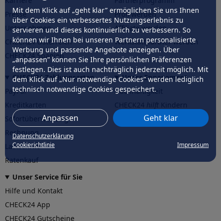
Karriere
Partnerprogramm
Mit dem Klick auf „geht klar” ermöglichen Sie uns Ihnen
Presse
Profi werden
über Cookies ein verbessertes Nutzungserlebnis zu
Unternehmen
Affiliate werden
servieren und dieses kontinuierlich zu verbessern. So
können wir Ihnen bei unseren Partnern personalisierte
CHECK24 Österreich
Werkstattpartner werden
Werbung und passende Angebote anzeigen. Über
CHECK24 Spanien
„anpassen” können Sie Ihre persönlichen Präferenzen
festlegen. Dies ist auch nachträglich jederzeit möglich. Mit
CHECK24 Zahlungsarten
Unser Engagement
dem Klick auf „Nur notwendige Cookies” werden lediglich
technisch notwendige Cookies gespeichert.
PayPal
Nachhaltigkeit
Kreditkarten
CHECK24
hilft
Kindern
Anpassen
Geht klar
Sofortüberweisung
CHECK24
hilft
der Natur
Rechnung
Datenschutzerklärung
Cookierichtlinie
Impressum
Lastschrift
Ratenkauf
Unser Service für Sie
Hilfe und Kontakt
CHECK24 App
CHECK24 Gutscheine