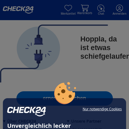
Skip to main content
Skip to main content
Warenkorb
Merkzettel
Chat
Anmelden
Hoppla, da
ist etwas
schiefgelaufe
erneut versuchen
Nur notwendige Cookies
Über CHECK24
Unsere Partner
Unvergleichlich lecker