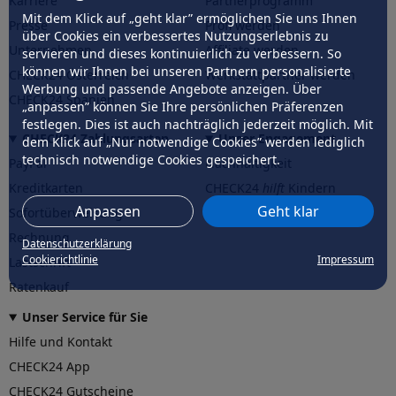
Karriere
Partnerprogramm
Mit dem Klick auf „geht klar” ermöglichen Sie uns Ihnen
Presse
Profi werden
über Cookies ein verbessertes Nutzungserlebnis zu
Unternehmen
Affiliate werden
servieren und dieses kontinuierlich zu verbessern. So
können wir Ihnen bei unseren Partnern personalisierte
CHECK24 Österreich
Werkstattpartner werden
Werbung und passende Angebote anzeigen. Über
CHECK24 Spanien
„anpassen” können Sie Ihre persönlichen Präferenzen
festlegen. Dies ist auch nachträglich jederzeit möglich. Mit
CHECK24 Zahlungsarten
Unser Engagement
dem Klick auf „Nur notwendige Cookies” werden lediglich
technisch notwendige Cookies gespeichert.
PayPal
Nachhaltigkeit
Kreditkarten
CHECK24
hilft
Kindern
Anpassen
Geht klar
Sofortüberweisung
CHECK24
hilft
der Natur
Rechnung
Datenschutzerklärung
Cookierichtlinie
Impressum
Lastschrift
Ratenkauf
Unser Service für Sie
Hilfe und Kontakt
CHECK24 App
CHECK24 Gutscheine