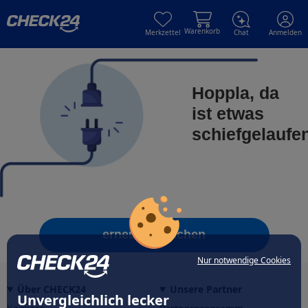
Skip to main content
Skip to main content
Warenkorb
Merkzettel
Chat
Anmelden
Hoppla, da
ist etwas
schiefgelaufe
erneut versuchen
Nur notwendige Cookies
Über CHECK24
Unsere Partner
Unvergleichlich lecker