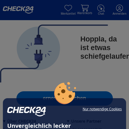
Skip to main content
Skip to main content
Warenkorb
Merkzettel
Chat
Anmelden
Hoppla, da
ist etwas
schiefgelaufe
erneut versuchen
Nur notwendige Cookies
Über CHECK24
Unsere Partner
Unvergleichlich lecker