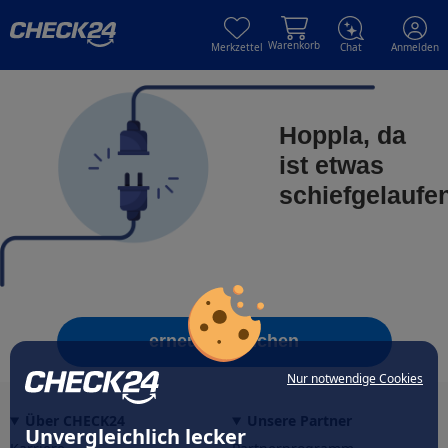
Skip to main content
Skip to main content
Warenkorb
Merkzettel
Chat
Anmelden
Hoppla, da
ist etwas
schiefgelaufe
erneut versuchen
Nur notwendige Cookies
Über CHECK24
Unsere Partner
Unvergleichlich lecker