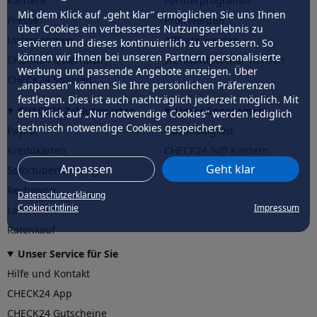
Karriere
Partnerprogramm
Mit dem Klick auf „geht klar” ermöglichen Sie uns Ihnen
Presse
Profi werden
über Cookies ein verbessertes Nutzungserlebnis zu
Unternehmen
Affiliate werden
servieren und dieses kontinuierlich zu verbessern. So
können wir Ihnen bei unseren Partnern personalisierte
CHECK24 Österreich
Werkstattpartner werden
Werbung und passende Angebote anzeigen. Über
CHECK24 Spanien
„anpassen” können Sie Ihre persönlichen Präferenzen
festlegen. Dies ist auch nachträglich jederzeit möglich. Mit
CHECK24 Zahlungsarten
Unser Engagement
dem Klick auf „Nur notwendige Cookies” werden lediglich
technisch notwendige Cookies gespeichert.
PayPal
Nachhaltigkeit
Kreditkarten
CHECK24
hilft
Kindern
Anpassen
Geht klar
Sofortüberweisung
CHECK24
hilft
der Natur
Rechnung
Datenschutzerklärung
Cookierichtlinie
Impressum
Lastschrift
Ratenkauf
Unser Service für Sie
Hilfe und Kontakt
CHECK24 App
CHECK24 Gutscheine