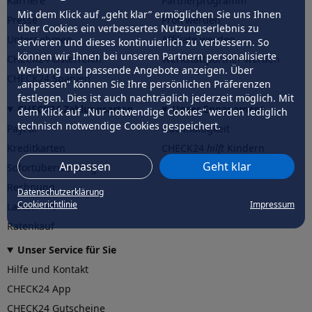
Karriere
Partnerprogramm
Mit dem Klick auf „geht klar” ermöglichen Sie uns Ihnen
Presse
Profi werden
über Cookies ein verbessertes Nutzungserlebnis zu
Unternehmen
Affiliate werden
servieren und dieses kontinuierlich zu verbessern. So
können wir Ihnen bei unseren Partnern personalisierte
CHECK24 Österreich
Werkstattpartner werden
Werbung und passende Angebote anzeigen. Über
CHECK24 Spanien
„anpassen” können Sie Ihre persönlichen Präferenzen
festlegen. Dies ist auch nachträglich jederzeit möglich. Mit
CHECK24 Zahlungsarten
Unser Engagement
dem Klick auf „Nur notwendige Cookies” werden lediglich
technisch notwendige Cookies gespeichert.
PayPal
Nachhaltigkeit
Kreditkarten
CHECK24
hilft
Kindern
Anpassen
Geht klar
Sofortüberweisung
CHECK24
hilft
der Natur
Rechnung
Datenschutzerklärung
Cookierichtlinie
Impressum
Lastschrift
Ratenkauf
Unser Service für Sie
Hilfe und Kontakt
CHECK24 App
CHECK24 Gutscheine