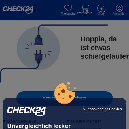
Skip to main content
Skip to main content
Warenkorb
Merkzettel
Chat
Anmelden
Hoppla, da
ist etwas
schiefgelaufe
erneut versuchen
Nur notwendige Cookies
Über CHECK24
Unsere Partner
Unvergleichlich lecker