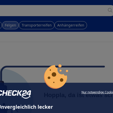
Felgen
Transporterreifen
Anhängerreifen
Nur notwendige Cooki
Hoppla, da ist etwas sc
nvergleichlich lecker