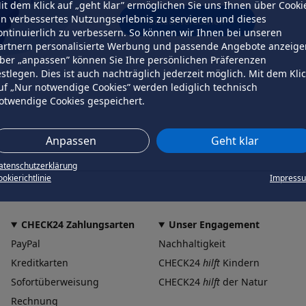
it dem Klick auf „geht klar” ermöglichen Sie uns Ihnen über Cooki
in verbessertes Nutzungserlebnis zu servieren und dieses
erneut versuchen
ontinuierlich zu verbessern. So können wir Ihnen bei unseren
artnern personalisierte Werbung und passende Angebote anzeige
ber „anpassen” können Sie Ihre persönlichen Präferenzen
estlegen. Dies ist auch nachträglich jederzeit möglich. Mit dem Kli
uf „Nur notwendige Cookies” werden lediglich technisch
otwendige Cookies gespeichert.
Anpassen
Geht klar
atenschutzerklärung
okierichtlinie
Impress
CHECK24 Zahlungsarten
Unser Engagement
PayPal
Nachhaltigkeit
Kreditkarten
CHECK24
hilft
Kindern
Sofortüberweisung
CHECK24
hilft
der Natur
Rechnung