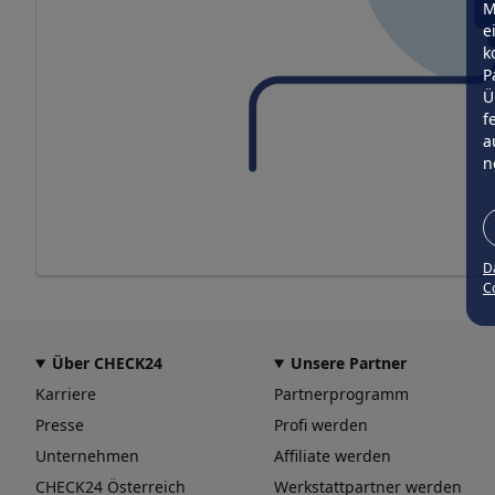
M
e
k
P
Ü
f
a
n
D
Co
Über CHECK24
Unsere Partner
Karriere
Partnerprogramm
Presse
Profi werden
Unternehmen
Affiliate werden
CHECK24 Österreich
Werkstattpartner werden