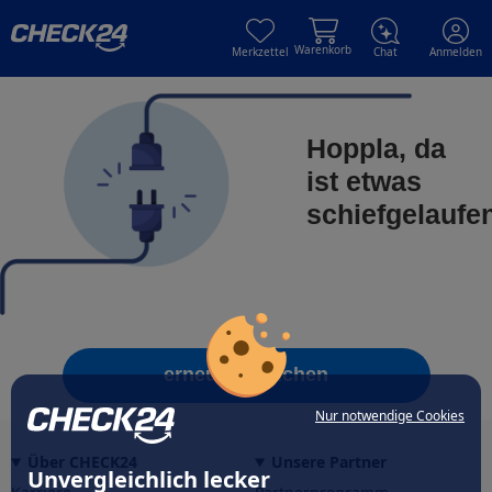
Skip to main content
Skip to main content
Warenkorb
Merkzettel
Chat
Anmelden
Hoppla, da
ist etwas
schiefgelaufe
erneut versuchen
Nur notwendige Cookies
Über CHECK24
Unsere Partner
Unvergleichlich lecker