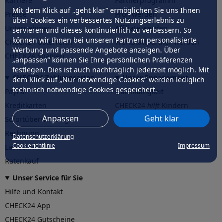
Karriere
Partnerprogramm
Mit dem Klick auf „geht klar” ermöglichen Sie uns Ihnen
Presse
Profi werden
über Cookies ein verbessertes Nutzungserlebnis zu
Unternehmen
Affiliate werden
servieren und dieses kontinuierlich zu verbessern. So
können wir Ihnen bei unseren Partnern personalisierte
CHECK24 Österreich
Werkstattpartner werden
Werbung und passende Angebote anzeigen. Über
CHECK24 Spanien
„anpassen” können Sie Ihre persönlichen Präferenzen
festlegen. Dies ist auch nachträglich jederzeit möglich. Mit
CHECK24 Zahlungsarten
Unser Engagement
dem Klick auf „Nur notwendige Cookies” werden lediglich
technisch notwendige Cookies gespeichert.
PayPal
Nachhaltigkeit
Kreditkarten
CHECK24
hilft
Kindern
Anpassen
Geht klar
Sofortüberweisung
CHECK24
hilft
der Natur
Rechnung
Datenschutzerklärung
Cookierichtlinie
Impressum
Lastschrift
Ratenkauf
Unser Service für Sie
Hilfe und Kontakt
CHECK24 App
CHECK24 Gutscheine