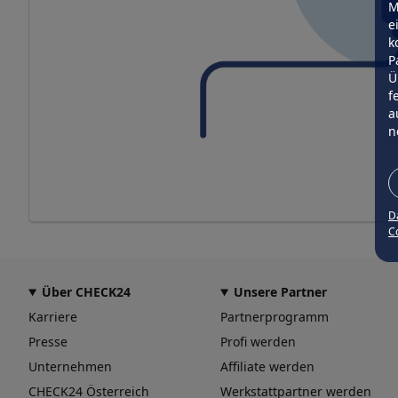
M
e
k
P
Ü
f
a
n
D
Co
Über CHECK24
Unsere Partner
Karriere
Partnerprogramm
Presse
Profi werden
Unternehmen
Affiliate werden
CHECK24 Österreich
Werkstattpartner werden