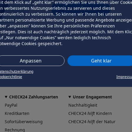
it dem Klick auf „geht klar” ermöglichen Sie uns Ihnen über Cooki
in verbessertes Nutzungserlebnis zu servieren und dieses
erneut versuchen
ontinuierlich zu verbessern. So können wir Ihnen bei unseren
artnern personalisierte Werbung und passende Angebote anzeige
ber „anpassen” können Sie Ihre persönlichen Präferenzen
estlegen. Dies ist auch nachträglich jederzeit möglich. Mit dem Kli
uf „Nur notwendige Cookies” werden lediglich technisch
otwendige Cookies gespeichert.
Anpassen
Geht klar
atenschutzerklärung
okierichtlinie
Impress
CHECK24 Zahlungsarten
Unser Engagement
PayPal
Nachhaltigkeit
Kreditkarten
CHECK24
hilft
Kindern
Sofortüberweisung
CHECK24
hilft
der Natur
Rechnung