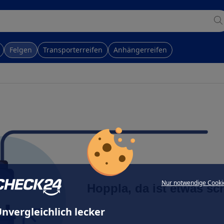
Felgen
Transporterreifen
Anhängerreifen
Nur notwendige Cooki
Hoppla, da ist etwas sc
nvergleichlich lecker