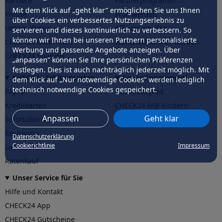
Karriere
Partnerprogramm
Mit dem Klick auf „geht klar” ermöglichen Sie uns Ihnen
Presse
Profi werden
über Cookies ein verbessertes Nutzungserlebnis zu
Unternehmen
Affiliate werden
servieren und dieses kontinuierlich zu verbessern. So
können wir Ihnen bei unseren Partnern personalisierte
CHECK24 Österreich
Werkstattpartner werden
Werbung und passende Angebote anzeigen. Über
CHECK24 Spanien
„anpassen” können Sie Ihre persönlichen Präferenzen
festlegen. Dies ist auch nachträglich jederzeit möglich. Mit
CHECK24 Zahlungsarten
Unser Engagement
dem Klick auf „Nur notwendige Cookies” werden lediglich
technisch notwendige Cookies gespeichert.
PayPal
Nachhaltigkeit
Kreditkarten
CHECK24
hilft
Kindern
Anpassen
Geht klar
Sofortüberweisung
CHECK24
hilft
der Natur
Rechnung
Datenschutzerklärung
Cookierichtlinie
Impressum
Lastschrift
Ratenkauf
Unser Service für Sie
Hilfe und Kontakt
CHECK24 App
CHECK24 Gutscheine