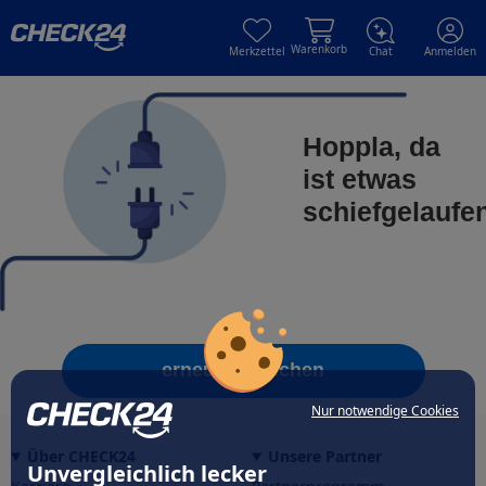
Skip to main content
Skip to main content
Warenkorb
Merkzettel
Chat
Anmelden
Hoppla, da
ist etwas
schiefgelaufe
erneut versuchen
Nur notwendige Cookies
Über CHECK24
Unsere Partner
Unvergleichlich lecker