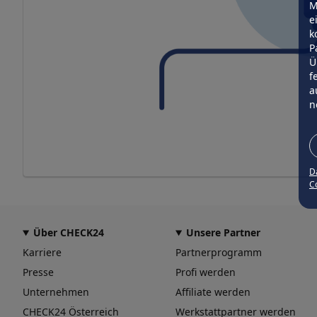
M
e
k
P
Ü
f
a
n
D
Co
Über CHECK24
Unsere Partner
Karriere
Partnerprogramm
Presse
Profi werden
Unternehmen
Affiliate werden
CHECK24 Österreich
Werkstattpartner werden