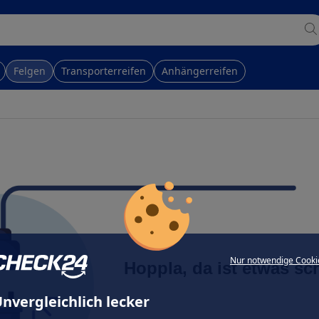
Felgen
Transporterreifen
Anhängerreifen
Nur notwendige Cooki
Hoppla, da ist etwas sc
nvergleichlich lecker