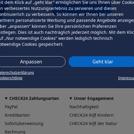
it dem Klick auf „geht klar” ermöglichen Sie uns Ihnen über Cooki
in verbessertes Nutzungserlebnis zu servieren und dieses
erneut versuchen
ontinuierlich zu verbessern. So können wir Ihnen bei unseren
artnern personalisierte Werbung und passende Angebote anzeige
ber „anpassen” können Sie Ihre persönlichen Präferenzen
estlegen. Dies ist auch nachträglich jederzeit möglich. Mit dem Kli
uf „Nur notwendige Cookies” werden lediglich technisch
otwendige Cookies gespeichert.
Anpassen
Geht klar
atenschutzerklärung
okierichtlinie
Impress
CHECK24 Zahlungsarten
Unser Engagement
PayPal
Nachhaltigkeit
Kreditkarten
CHECK24
hilft
Kindern
Sofortüberweisung
CHECK24
hilft
der Natur
Rechnung