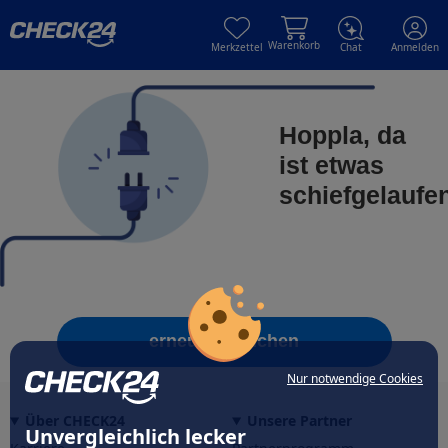
Skip to main content
Skip to main content
Warenkorb
Merkzettel
Chat
Anmelden
Hoppla, da
ist etwas
schiefgelaufe
erneut versuchen
Nur notwendige Cookies
Über CHECK24
Unsere Partner
Unvergleichlich lecker