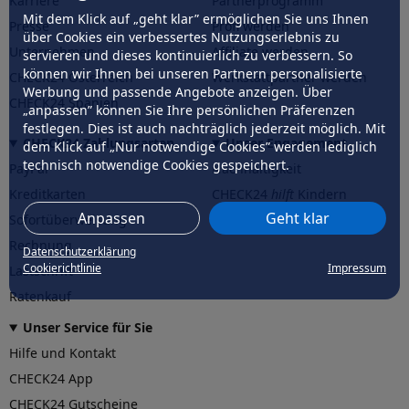
Karriere
Partnerprogramm
Mit dem Klick auf „geht klar” ermöglichen Sie uns Ihnen
Presse
Profi werden
über Cookies ein verbessertes Nutzungserlebnis zu
Unternehmen
Affiliate werden
servieren und dieses kontinuierlich zu verbessern. So
können wir Ihnen bei unseren Partnern personalisierte
CHECK24 Österreich
Werkstattpartner werden
Werbung und passende Angebote anzeigen. Über
CHECK24 Spanien
„anpassen” können Sie Ihre persönlichen Präferenzen
festlegen. Dies ist auch nachträglich jederzeit möglich. Mit
CHECK24 Zahlungsarten
Unser Engagement
dem Klick auf „Nur notwendige Cookies” werden lediglich
technisch notwendige Cookies gespeichert.
PayPal
Nachhaltigkeit
Kreditkarten
CHECK24
hilft
Kindern
Anpassen
Geht klar
Sofortüberweisung
CHECK24
hilft
der Natur
Rechnung
Datenschutzerklärung
Cookierichtlinie
Impressum
Lastschrift
Ratenkauf
Unser Service für Sie
Hilfe und Kontakt
CHECK24 App
CHECK24 Gutscheine