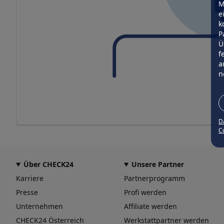
M
e
k
P
Ü
f
a
n
D
Co
Über CHECK24
Unsere Partner
Karriere
Partnerprogramm
Presse
Profi werden
Unternehmen
Affiliate werden
CHECK24 Österreich
Werkstattpartner werden