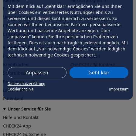
Karriere
Partnerprogramm
Mit dem Klick auf „geht klar” ermöglichen Sie uns Ihnen
Presse
Profi werden
über Cookies ein verbessertes Nutzungserlebnis zu
Unternehmen
Affiliate werden
servieren und dieses kontinuierlich zu verbessern. So
können wir Ihnen bei unseren Partnern personalisierte
CHECK24 Österreich
Werkstattpartner werden
Werbung und passende Angebote anzeigen. Über
CHECK24 Spanien
„anpassen” können Sie Ihre persönlichen Präferenzen
festlegen. Dies ist auch nachträglich jederzeit möglich. Mit
CHECK24 Zahlungsarten
Unser Engagement
dem Klick auf „Nur notwendige Cookies” werden lediglich
technisch notwendige Cookies gespeichert.
PayPal
Nachhaltigkeit
Kreditkarten
CHECK24
hilft
Kindern
Anpassen
Geht klar
Sofortüberweisung
CHECK24
hilft
der Natur
Rechnung
Datenschutzerklärung
Cookierichtlinie
Impressum
Lastschrift
Ratenkauf
Unser Service für Sie
Hilfe und Kontakt
CHECK24 App
CHECK24 Gutscheine