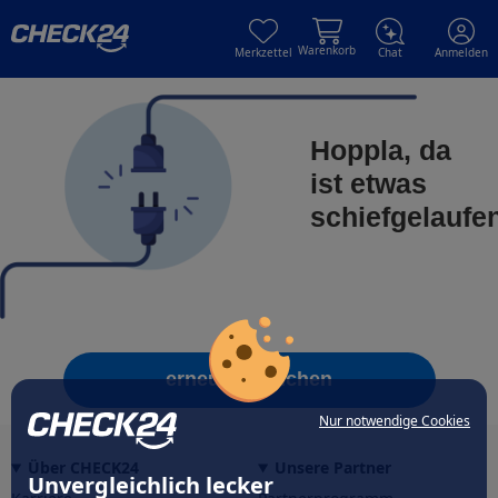
Skip to main content
Skip to main content
Warenkorb
Merkzettel
Chat
Anmelden
Hoppla, da
ist etwas
schiefgelaufe
erneut versuchen
Nur notwendige Cookies
Über CHECK24
Unsere Partner
Unvergleichlich lecker