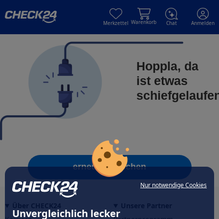
Skip to main content
Skip to main content
Warenkorb
Merkzettel
Chat
Anmelden
Hoppla, da
ist etwas
schiefgelaufe
erneut versuchen
Nur notwendige Cookies
Über CHECK24
Unsere Partner
Unvergleichlich lecker