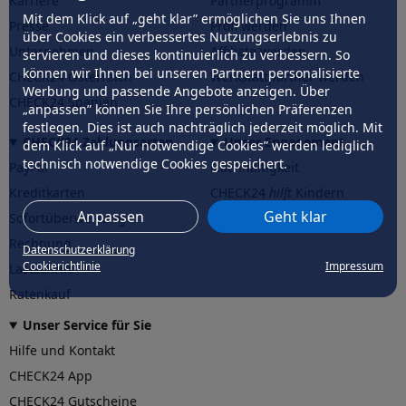
Karriere
Partnerprogramm
Mit dem Klick auf „geht klar” ermöglichen Sie uns Ihnen
Presse
Profi werden
über Cookies ein verbessertes Nutzungserlebnis zu
Unternehmen
Affiliate werden
servieren und dieses kontinuierlich zu verbessern. So
können wir Ihnen bei unseren Partnern personalisierte
CHECK24 Österreich
Werkstattpartner werden
Werbung und passende Angebote anzeigen. Über
CHECK24 Spanien
„anpassen” können Sie Ihre persönlichen Präferenzen
festlegen. Dies ist auch nachträglich jederzeit möglich. Mit
CHECK24 Zahlungsarten
Unser Engagement
dem Klick auf „Nur notwendige Cookies” werden lediglich
technisch notwendige Cookies gespeichert.
PayPal
Nachhaltigkeit
Kreditkarten
CHECK24
hilft
Kindern
Anpassen
Geht klar
Sofortüberweisung
CHECK24
hilft
der Natur
Rechnung
Datenschutzerklärung
Cookierichtlinie
Impressum
Lastschrift
Ratenkauf
Unser Service für Sie
Hilfe und Kontakt
CHECK24 App
CHECK24 Gutscheine