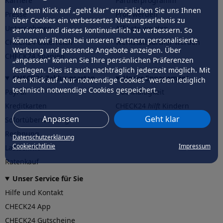
Karriere
Partnerprogramm
Mit dem Klick auf „geht klar” ermöglichen Sie uns Ihnen
Presse
Profi werden
über Cookies ein verbessertes Nutzungserlebnis zu
Unternehmen
Affiliate werden
servieren und dieses kontinuierlich zu verbessern. So
können wir Ihnen bei unseren Partnern personalisierte
CHECK24 Österreich
Werkstattpartner werden
Werbung und passende Angebote anzeigen. Über
CHECK24 Spanien
„anpassen” können Sie Ihre persönlichen Präferenzen
festlegen. Dies ist auch nachträglich jederzeit möglich. Mit
CHECK24 Zahlungsarten
Unser Engagement
dem Klick auf „Nur notwendige Cookies” werden lediglich
technisch notwendige Cookies gespeichert.
PayPal
Nachhaltigkeit
Kreditkarten
CHECK24
hilft
Kindern
Anpassen
Geht klar
Sofortüberweisung
CHECK24
hilft
der Natur
Rechnung
Datenschutzerklärung
Cookierichtlinie
Impressum
Lastschrift
Ratenkauf
Unser Service für Sie
Hilfe und Kontakt
CHECK24 App
CHECK24 Gutscheine