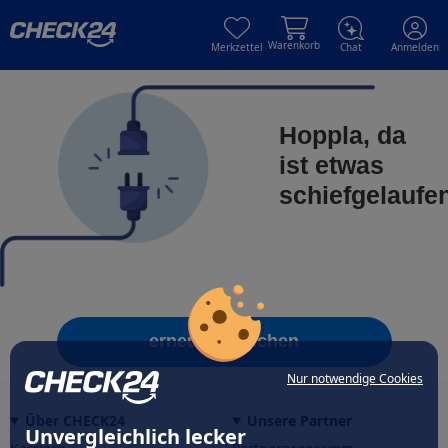
Skip to main content
Skip to main content
Warenkorb
Merkzettel
Chat
Anmelden
Hoppla, da
ist etwas
schiefgelaufe
erneut versuchen
Nur notwendige Cookies
Über CHECK24
Unsere Partner
Unvergleichlich lecker