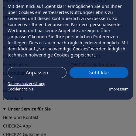
Karriere
Partnerprogramm
Mit dem Klick auf „geht klar” ermöglichen Sie uns Ihnen
Presse
Profi werden
über Cookies ein verbessertes Nutzungserlebnis zu
Unternehmen
Affiliate werden
servieren und dieses kontinuierlich zu verbessern. So
können wir Ihnen bei unseren Partnern personalisierte
CHECK24 Österreich
Werkstattpartner werden
Werbung und passende Angebote anzeigen. Über
CHECK24 Spanien
„anpassen” können Sie Ihre persönlichen Präferenzen
festlegen. Dies ist auch nachträglich jederzeit möglich. Mit
CHECK24 Zahlungsarten
Unser Engagement
dem Klick auf „Nur notwendige Cookies” werden lediglich
technisch notwendige Cookies gespeichert.
PayPal
Nachhaltigkeit
Kreditkarten
CHECK24
hilft
Kindern
Anpassen
Geht klar
Sofortüberweisung
CHECK24
hilft
der Natur
Rechnung
Datenschutzerklärung
Cookierichtlinie
Impressum
Lastschrift
Ratenkauf
Unser Service für Sie
Hilfe und Kontakt
CHECK24 App
CHECK24 Gutscheine