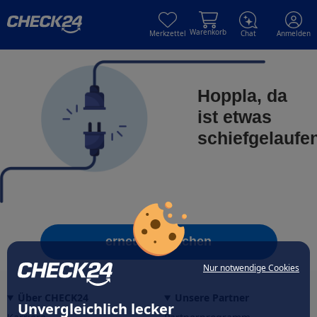
Skip to main content
Skip to main content
Warenkorb
Merkzettel
Chat
Anmelden
Hoppla, da
ist etwas
schiefgelaufe
erneut versuchen
Nur notwendige Cookies
Über CHECK24
Unsere Partner
Unvergleichlich lecker