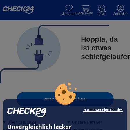
Skip to main content
Skip to main content
Warenkorb
Merkzettel
Chat
Anmelden
Hoppla, da
ist etwas
schiefgelaufe
erneut versuchen
Nur notwendige Cookies
Über CHECK24
Unsere Partner
Unvergleichlich lecker