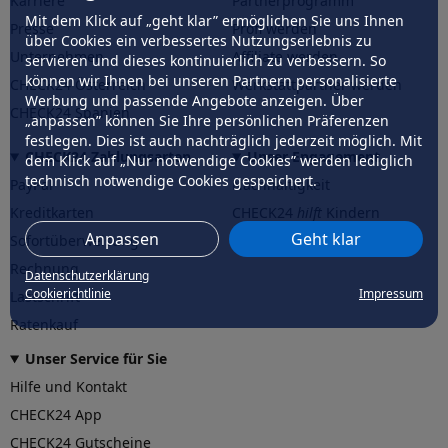
Karriere
Partnerprogramm
Mit dem Klick auf „geht klar” ermöglichen Sie uns Ihnen
Presse
Profi werden
über Cookies ein verbessertes Nutzungserlebnis zu
Unternehmen
Affiliate werden
servieren und dieses kontinuierlich zu verbessern. So
können wir Ihnen bei unseren Partnern personalisierte
CHECK24 Österreich
Werkstattpartner werden
Werbung und passende Angebote anzeigen. Über
CHECK24 Spanien
„anpassen” können Sie Ihre persönlichen Präferenzen
festlegen. Dies ist auch nachträglich jederzeit möglich. Mit
CHECK24 Zahlungsarten
Unser Engagement
dem Klick auf „Nur notwendige Cookies” werden lediglich
technisch notwendige Cookies gespeichert.
PayPal
Nachhaltigkeit
Kreditkarten
CHECK24
hilft
Kindern
Anpassen
Geht klar
Sofortüberweisung
CHECK24
hilft
der Natur
Rechnung
Datenschutzerklärung
Cookierichtlinie
Impressum
Lastschrift
Ratenkauf
Unser Service für Sie
Hilfe und Kontakt
CHECK24 App
CHECK24 Gutscheine