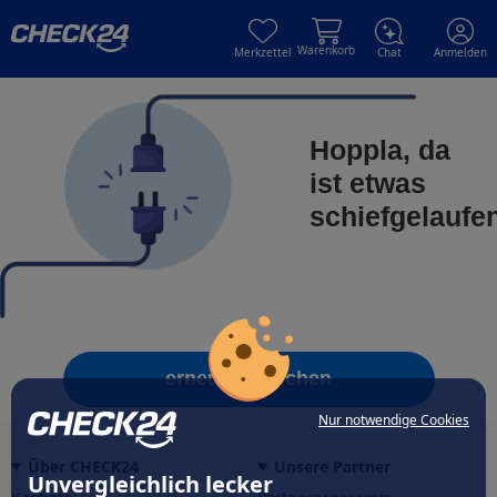
Skip to main content
Skip to main content
Warenkorb
Merkzettel
Chat
Anmelden
Hoppla, da
ist etwas
schiefgelaufe
erneut versuchen
Nur notwendige Cookies
Über CHECK24
Unsere Partner
Unvergleichlich lecker