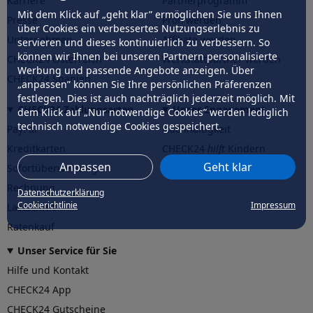
Karriere
Partnerprogramm
Mit dem Klick auf „geht klar” ermöglichen Sie uns Ihnen
Presse
Profi werden
über Cookies ein verbessertes Nutzungserlebnis zu
Unternehmen
Affiliate werden
servieren und dieses kontinuierlich zu verbessern. So
können wir Ihnen bei unseren Partnern personalisierte
CHECK24 Österreich
Werkstattpartner werden
Werbung und passende Angebote anzeigen. Über
CHECK24 Spanien
„anpassen” können Sie Ihre persönlichen Präferenzen
festlegen. Dies ist auch nachträglich jederzeit möglich. Mit
CHECK24 Zahlungsarten
Unser Engagement
dem Klick auf „Nur notwendige Cookies” werden lediglich
technisch notwendige Cookies gespeichert.
PayPal
Nachhaltigkeit
Kreditkarten
CHECK24
hilft
Kindern
Anpassen
Geht klar
Sofortüberweisung
CHECK24
hilft
der Natur
Rechnung
Datenschutzerklärung
Cookierichtlinie
Impressum
Lastschrift
Ratenkauf
Unser Service für Sie
Hilfe und Kontakt
CHECK24 App
CHECK24 Gutscheine