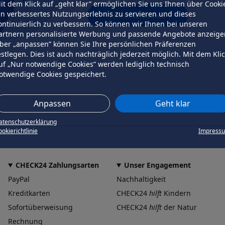
it dem Klick auf „geht klar” ermöglichen Sie uns Ihnen über Cooki
in verbessertes Nutzungserlebnis zu servieren und dieses
erneut versuchen
ontinuierlich zu verbessern. So können wir Ihnen bei unseren
artnern personalisierte Werbung und passende Angebote anzeige
ber „anpassen” können Sie Ihre persönlichen Präferenzen
estlegen. Dies ist auch nachträglich jederzeit möglich. Mit dem Kli
uf „Nur notwendige Cookies” werden lediglich technisch
otwendige Cookies gespeichert.
Anpassen
Geht klar
atenschutzerklärung
okierichtlinie
Impress
CHECK24 Zahlungsarten
Unser Engagement
PayPal
Nachhaltigkeit
Kreditkarten
CHECK24
hilft
Kindern
Sofortüberweisung
CHECK24
hilft
der Natur
Rechnung