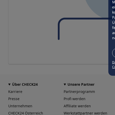
M
e
k
P
Ü
f
a
n
D
Co
Über CHECK24
Unsere Partner
Karriere
Partnerprogramm
Presse
Profi werden
Unternehmen
Affiliate werden
CHECK24 Österreich
Werkstattpartner werden