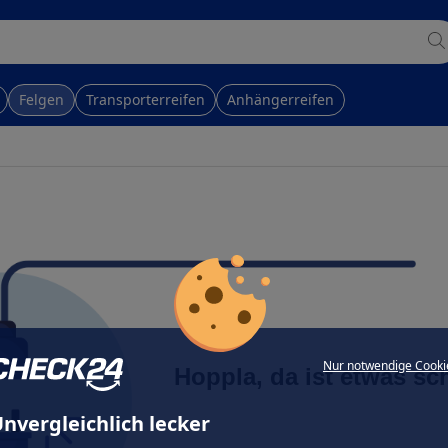
Felgen
Transporterreifen
Anhängerreifen
Nur notwendige Cooki
Hoppla, da ist etwas sc
nvergleichlich lecker