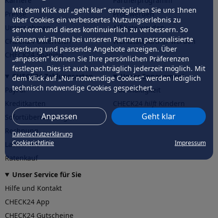
Karriere
Partnerprogramm
Mit dem Klick auf „geht klar” ermöglichen Sie uns Ihnen
Presse
Profi werden
über Cookies ein verbessertes Nutzungserlebnis zu
Unternehmen
Affiliate werden
servieren und dieses kontinuierlich zu verbessern. So
können wir Ihnen bei unseren Partnern personalisierte
CHECK24 Österreich
Werkstattpartner werden
Werbung und passende Angebote anzeigen. Über
CHECK24 Spanien
„anpassen” können Sie Ihre persönlichen Präferenzen
festlegen. Dies ist auch nachträglich jederzeit möglich. Mit
CHECK24 Zahlungsarten
Unser Engagement
dem Klick auf „Nur notwendige Cookies” werden lediglich
technisch notwendige Cookies gespeichert.
PayPal
Nachhaltigkeit
Kreditkarten
CHECK24
hilft
Kindern
Anpassen
Geht klar
Sofortüberweisung
CHECK24
hilft
der Natur
Rechnung
Datenschutzerklärung
Cookierichtlinie
Impressum
Lastschrift
Ratenkauf
Unser Service für Sie
Hilfe und Kontakt
CHECK24 App
CHECK24 Gutscheine