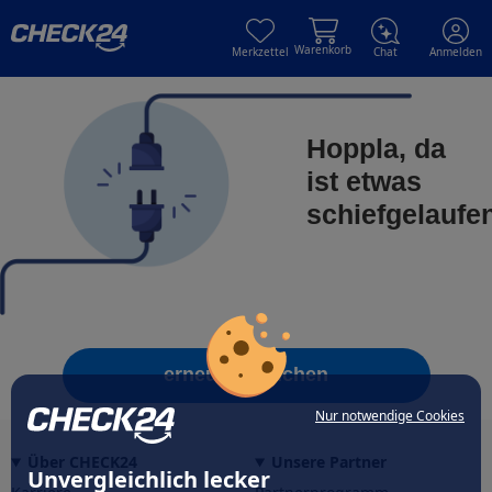
Skip to main content
Skip to main content
Warenkorb
Merkzettel
Chat
Anmelden
Hoppla, da
ist etwas
schiefgelaufe
erneut versuchen
Nur notwendige Cookies
Über CHECK24
Unsere Partner
Unvergleichlich lecker