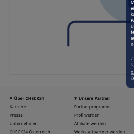
M
e
k
P
Ü
f
a
n
D
Co
Über CHECK24
Unsere Partner
Karriere
Partnerprogramm
Presse
Profi werden
Unternehmen
Affiliate werden
CHECK24 Österreich
Werkstattpartner werden