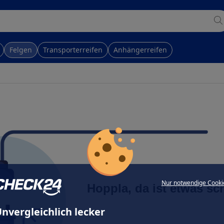
Felgen
Transporterreifen
Anhängerreifen
Nur notwendige Cooki
Hoppla, da ist etwas sc
nvergleichlich lecker