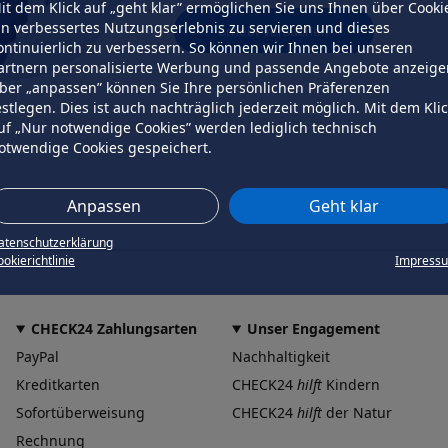
it dem Klick auf „geht klar” ermöglichen Sie uns Ihnen über Cooki
in verbessertes Nutzungserlebnis zu servieren und dieses
erneut versuchen
ontinuierlich zu verbessern. So können wir Ihnen bei unseren
artnern personalisierte Werbung und passende Angebote anzeige
ber „anpassen” können Sie Ihre persönlichen Präferenzen
estlegen. Dies ist auch nachträglich jederzeit möglich. Mit dem Kli
uf „Nur notwendige Cookies” werden lediglich technisch
otwendige Cookies gespeichert.
Anpassen
Geht klar
atenschutzerklärung
okierichtlinie
Impress
CHECK24 Zahlungsarten
Unser Engagement
PayPal
Nachhaltigkeit
Kreditkarten
CHECK24
hilft
Kindern
Sofortüberweisung
CHECK24
hilft
der Natur
Rechnung