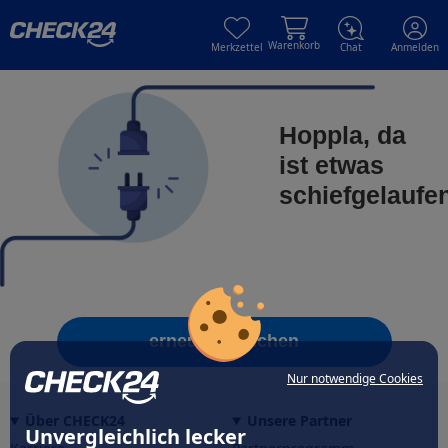
Skip to main content
Skip to main content
Warenkorb
Merkzettel
Chat
Anmelden
Hoppla, da
ist etwas
schiefgelaufe
erneut versuchen
Nur notwendige Cookies
Über CHECK24
Unsere Partner
Unvergleichlich lecker