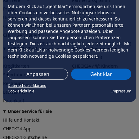
Karriere
Partnerprogramm
Mit dem Klick auf „geht klar” ermöglichen Sie uns Ihnen
Presse
Profi werden
über Cookies ein verbessertes Nutzungserlebnis zu
Unternehmen
Affiliate werden
servieren und dieses kontinuierlich zu verbessern. So
können wir Ihnen bei unseren Partnern personalisierte
CHECK24 Österreich
Werkstattpartner werden
Werbung und passende Angebote anzeigen. Über
CHECK24 Spanien
„anpassen” können Sie Ihre persönlichen Präferenzen
festlegen. Dies ist auch nachträglich jederzeit möglich. Mit
CHECK24 Zahlungsarten
Unser Engagement
dem Klick auf „Nur notwendige Cookies” werden lediglich
technisch notwendige Cookies gespeichert.
PayPal
Nachhaltigkeit
Kreditkarten
CHECK24
hilft
Kindern
Anpassen
Geht klar
Sofortüberweisung
CHECK24
hilft
der Natur
Rechnung
Datenschutzerklärung
Cookierichtlinie
Impressum
Lastschrift
Ratenkauf
Unser Service für Sie
Hilfe und Kontakt
CHECK24 App
CHECK24 Gutscheine