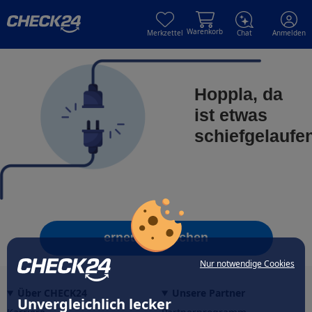
Skip to main content
Skip to main content
Warenkorb
Merkzettel
Chat
Anmelden
Hoppla, da
ist etwas
schiefgelaufe
erneut versuchen
Nur notwendige Cookies
Über CHECK24
Unsere Partner
Unvergleichlich lecker