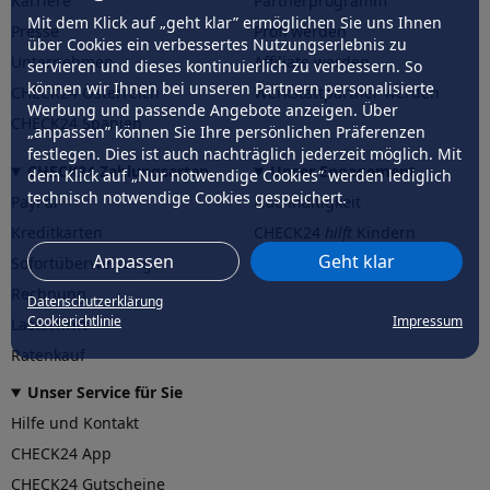
Karriere
Partnerprogramm
Mit dem Klick auf „geht klar” ermöglichen Sie uns Ihnen
Presse
Profi werden
über Cookies ein verbessertes Nutzungserlebnis zu
Unternehmen
Affiliate werden
servieren und dieses kontinuierlich zu verbessern. So
können wir Ihnen bei unseren Partnern personalisierte
CHECK24 Österreich
Werkstattpartner werden
Werbung und passende Angebote anzeigen. Über
CHECK24 Spanien
„anpassen” können Sie Ihre persönlichen Präferenzen
festlegen. Dies ist auch nachträglich jederzeit möglich. Mit
CHECK24 Zahlungsarten
Unser Engagement
dem Klick auf „Nur notwendige Cookies” werden lediglich
technisch notwendige Cookies gespeichert.
PayPal
Nachhaltigkeit
Kreditkarten
CHECK24
hilft
Kindern
Anpassen
Geht klar
Sofortüberweisung
CHECK24
hilft
der Natur
Rechnung
Datenschutzerklärung
Cookierichtlinie
Impressum
Lastschrift
Ratenkauf
Unser Service für Sie
Hilfe und Kontakt
CHECK24 App
CHECK24 Gutscheine