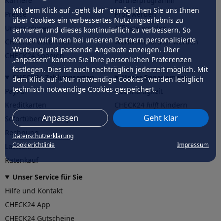
Karriere
Partnerprogramm
Mit dem Klick auf „geht klar” ermöglichen Sie uns Ihnen
Presse
Profi werden
über Cookies ein verbessertes Nutzungserlebnis zu
Unternehmen
Affiliate werden
servieren und dieses kontinuierlich zu verbessern. So
können wir Ihnen bei unseren Partnern personalisierte
CHECK24 Österreich
Werkstattpartner werden
Werbung und passende Angebote anzeigen. Über
CHECK24 Spanien
„anpassen” können Sie Ihre persönlichen Präferenzen
festlegen. Dies ist auch nachträglich jederzeit möglich. Mit
CHECK24 Zahlungsarten
Unser Engagement
dem Klick auf „Nur notwendige Cookies” werden lediglich
technisch notwendige Cookies gespeichert.
PayPal
Nachhaltigkeit
Kreditkarten
CHECK24
hilft
Kindern
Anpassen
Geht klar
Sofortüberweisung
CHECK24
hilft
der Natur
Rechnung
Datenschutzerklärung
Cookierichtlinie
Impressum
Lastschrift
Ratenkauf
Unser Service für Sie
Hilfe und Kontakt
CHECK24 App
CHECK24 Gutscheine