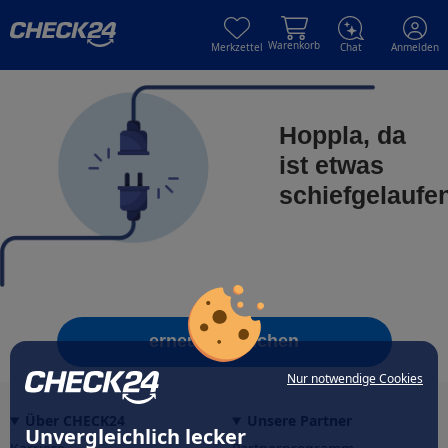
Skip to main content
Skip to main content
Warenkorb
Merkzettel
Chat
Anmelden
Hoppla, da
ist etwas
schiefgelaufe
erneut versuchen
Nur notwendige Cookies
Über CHECK24
Unsere Partner
Unvergleichlich lecker