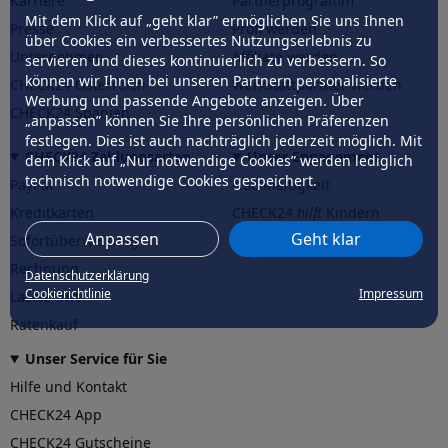
Karriere
Partnerprogramm
Mit dem Klick auf „geht klar” ermöglichen Sie uns Ihnen
Presse
Profi werden
über Cookies ein verbessertes Nutzungserlebnis zu
Unternehmen
Affiliate werden
servieren und dieses kontinuierlich zu verbessern. So
können wir Ihnen bei unseren Partnern personalisierte
CHECK24 Österreich
Werkstattpartner werden
Werbung und passende Angebote anzeigen. Über
CHECK24 Spanien
„anpassen” können Sie Ihre persönlichen Präferenzen
festlegen. Dies ist auch nachträglich jederzeit möglich. Mit
CHECK24 Zahlungsarten
Unser Engagement
dem Klick auf „Nur notwendige Cookies” werden lediglich
technisch notwendige Cookies gespeichert.
PayPal
Nachhaltigkeit
Kreditkarten
CHECK24
hilft
Kindern
Anpassen
Geht klar
Sofortüberweisung
CHECK24
hilft
der Natur
Rechnung
Datenschutzerklärung
Cookierichtlinie
Impressum
Lastschrift
Ratenkauf
Unser Service für Sie
Hilfe und Kontakt
CHECK24 App
CHECK24 Gutscheine