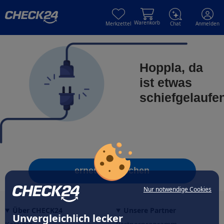
Skip to main content
Skip to main content
Warenkorb
Merkzettel
Chat
Anmelden
Hoppla, da
ist etwas
schiefgelaufe
erneut versuchen
Nur notwendige Cookies
Über CHECK24
Unsere Partner
Unvergleichlich lecker