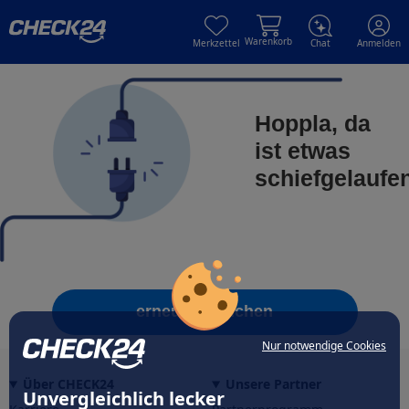
Skip to main content
Skip to main content
Warenkorb
Merkzettel
Chat
Anmelden
Hoppla, da
ist etwas
schiefgelaufe
erneut versuchen
Nur notwendige Cookies
Über CHECK24
Unsere Partner
Unvergleichlich lecker