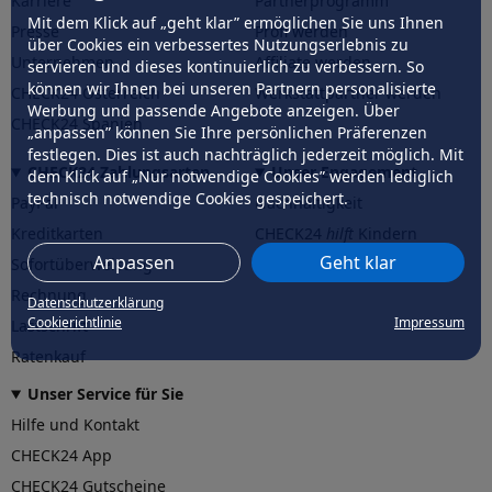
Karriere
Partnerprogramm
Mit dem Klick auf „geht klar” ermöglichen Sie uns Ihnen
Presse
Profi werden
über Cookies ein verbessertes Nutzungserlebnis zu
Unternehmen
Affiliate werden
servieren und dieses kontinuierlich zu verbessern. So
können wir Ihnen bei unseren Partnern personalisierte
CHECK24 Österreich
Werkstattpartner werden
Werbung und passende Angebote anzeigen. Über
CHECK24 Spanien
„anpassen” können Sie Ihre persönlichen Präferenzen
festlegen. Dies ist auch nachträglich jederzeit möglich. Mit
CHECK24 Zahlungsarten
Unser Engagement
dem Klick auf „Nur notwendige Cookies” werden lediglich
technisch notwendige Cookies gespeichert.
PayPal
Nachhaltigkeit
Kreditkarten
CHECK24
hilft
Kindern
Anpassen
Geht klar
Sofortüberweisung
CHECK24
hilft
der Natur
Rechnung
Datenschutzerklärung
Cookierichtlinie
Impressum
Lastschrift
Ratenkauf
Unser Service für Sie
Hilfe und Kontakt
CHECK24 App
CHECK24 Gutscheine