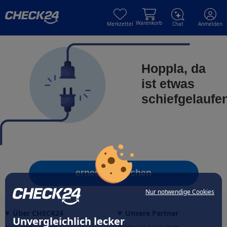
Skip to main content
Skip to main content
Warenkorb
Merkzettel
Chat
Anmelden
Hoppla, da
ist etwas
schiefgelaufe
erneut versuchen
Nur notwendige Cookies
Über CHECK24
Unsere Partner
Unvergleichlich lecker