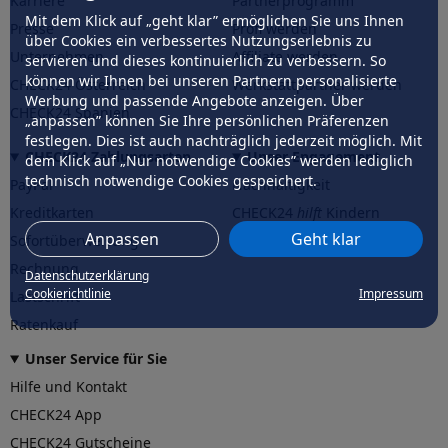
Karriere
Partnerprogramm
Mit dem Klick auf „geht klar” ermöglichen Sie uns Ihnen
Presse
Profi werden
über Cookies ein verbessertes Nutzungserlebnis zu
Unternehmen
Affiliate werden
servieren und dieses kontinuierlich zu verbessern. So
können wir Ihnen bei unseren Partnern personalisierte
CHECK24 Österreich
Werkstattpartner werden
Werbung und passende Angebote anzeigen. Über
CHECK24 Spanien
„anpassen” können Sie Ihre persönlichen Präferenzen
festlegen. Dies ist auch nachträglich jederzeit möglich. Mit
CHECK24 Zahlungsarten
Unser Engagement
dem Klick auf „Nur notwendige Cookies” werden lediglich
technisch notwendige Cookies gespeichert.
PayPal
Nachhaltigkeit
Kreditkarten
CHECK24
hilft
Kindern
Anpassen
Geht klar
Sofortüberweisung
CHECK24
hilft
der Natur
Rechnung
Datenschutzerklärung
Cookierichtlinie
Impressum
Lastschrift
Ratenkauf
Unser Service für Sie
Hilfe und Kontakt
CHECK24 App
CHECK24 Gutscheine