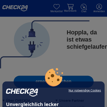
Skip to main content
Skip to main content
Warenkorb
Merkzettel
Chat
Anmelden
Hoppla, da
ist etwas
schiefgelaufe
erneut versuchen
Nur notwendige Cookies
Über CHECK24
Unsere Partner
Unvergleichlich lecker