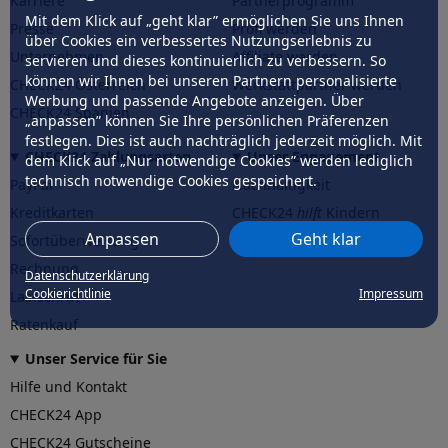
Karriere
Partnerprogramm
Mit dem Klick auf „geht klar” ermöglichen Sie uns Ihnen
Presse
Profi werden
über Cookies ein verbessertes Nutzungserlebnis zu
Unternehmen
Affiliate werden
servieren und dieses kontinuierlich zu verbessern. So
können wir Ihnen bei unseren Partnern personalisierte
CHECK24 Österreich
Werkstattpartner werden
Werbung und passende Angebote anzeigen. Über
CHECK24 Spanien
„anpassen” können Sie Ihre persönlichen Präferenzen
festlegen. Dies ist auch nachträglich jederzeit möglich. Mit
CHECK24 Zahlungsarten
Unser Engagement
dem Klick auf „Nur notwendige Cookies” werden lediglich
technisch notwendige Cookies gespeichert.
PayPal
Nachhaltigkeit
Kreditkarten
CHECK24
hilft
Kindern
Anpassen
Geht klar
Sofortüberweisung
CHECK24
hilft
der Natur
Rechnung
Datenschutzerklärung
Cookierichtlinie
Impressum
Lastschrift
Ratenkauf
Unser Service für Sie
Hilfe und Kontakt
CHECK24 App
CHECK24 Gutscheine