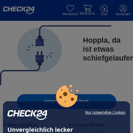
Skip to main content
Skip to main content
Warenkorb
Merkzettel
Chat
Anmelden
Hoppla, da
ist etwas
schiefgelaufe
erneut versuchen
Nur notwendige Cookies
Über CHECK24
Unsere Partner
Unvergleichlich lecker