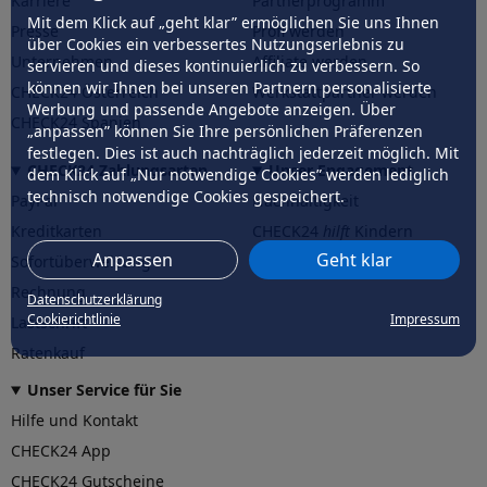
Karriere
Partnerprogramm
Mit dem Klick auf „geht klar” ermöglichen Sie uns Ihnen
Presse
Profi werden
über Cookies ein verbessertes Nutzungserlebnis zu
Unternehmen
Affiliate werden
servieren und dieses kontinuierlich zu verbessern. So
können wir Ihnen bei unseren Partnern personalisierte
CHECK24 Österreich
Werkstattpartner werden
Werbung und passende Angebote anzeigen. Über
CHECK24 Spanien
„anpassen” können Sie Ihre persönlichen Präferenzen
festlegen. Dies ist auch nachträglich jederzeit möglich. Mit
CHECK24 Zahlungsarten
Unser Engagement
dem Klick auf „Nur notwendige Cookies” werden lediglich
technisch notwendige Cookies gespeichert.
PayPal
Nachhaltigkeit
Kreditkarten
CHECK24
hilft
Kindern
Anpassen
Geht klar
Sofortüberweisung
CHECK24
hilft
der Natur
Rechnung
Datenschutzerklärung
Cookierichtlinie
Impressum
Lastschrift
Ratenkauf
Unser Service für Sie
Hilfe und Kontakt
CHECK24 App
CHECK24 Gutscheine