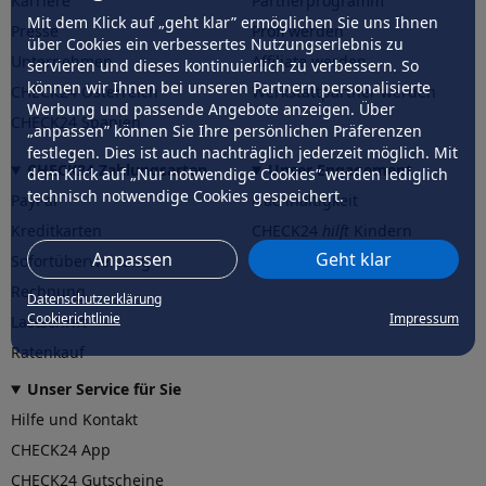
Karriere
Partnerprogramm
Mit dem Klick auf „geht klar” ermöglichen Sie uns Ihnen
Presse
Profi werden
über Cookies ein verbessertes Nutzungserlebnis zu
Unternehmen
Affiliate werden
servieren und dieses kontinuierlich zu verbessern. So
können wir Ihnen bei unseren Partnern personalisierte
CHECK24 Österreich
Werkstattpartner werden
Werbung und passende Angebote anzeigen. Über
CHECK24 Spanien
„anpassen” können Sie Ihre persönlichen Präferenzen
festlegen. Dies ist auch nachträglich jederzeit möglich. Mit
CHECK24 Zahlungsarten
Unser Engagement
dem Klick auf „Nur notwendige Cookies” werden lediglich
technisch notwendige Cookies gespeichert.
PayPal
Nachhaltigkeit
Kreditkarten
CHECK24
hilft
Kindern
Anpassen
Geht klar
Sofortüberweisung
CHECK24
hilft
der Natur
Rechnung
Datenschutzerklärung
Cookierichtlinie
Impressum
Lastschrift
Ratenkauf
Unser Service für Sie
Hilfe und Kontakt
CHECK24 App
CHECK24 Gutscheine