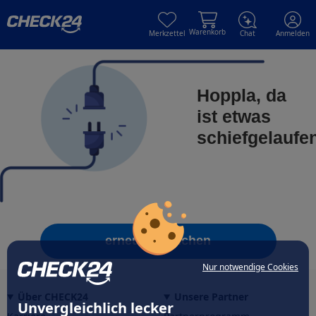
Skip to main content
Skip to main content
Warenkorb
Merkzettel
Chat
Anmelden
Hoppla, da
ist etwas
schiefgelaufe
erneut versuchen
Nur notwendige Cookies
Über CHECK24
Unsere Partner
Unvergleichlich lecker