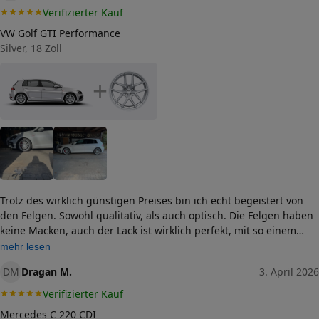
Verifizierter Kauf
VW Golf GTI Performance
Silver, 18 Zoll
+
Trotz des wirklich günstigen Preises bin ich echt begeistert von
den Felgen. Sowohl qualitativ, als auch optisch. Die Felgen haben
keine Macken, auch der Lack ist wirklich perfekt, mit so einem
tollen Ergebnis hatte ich anfangs nicht gerechnet. Das Zubehör
mehr lesen
ist ebenfalls komplett, 20 Radschrauben + 4 Zentrierringe. Würde
DM
Dragan M.
3. April 2026
die Felge definitiv noch mal bestellen.
Verifizierter Kauf
Mercedes C 220 CDI