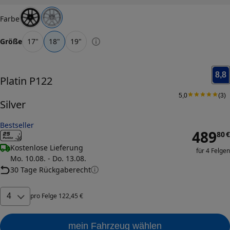
Farbe
Größe
17
"
18
"
19
"
8,8
Platin
P122
5,0
(
3
)
Silver
Bestseller
489
80
€
Kostenlose Lieferung
für 4 Felgen
Mo. 10.08. - Do. 13.08.
30 Tage Rückgaberecht
4
pro
Felge
122
,
45
€
mein Fahrzeug wählen