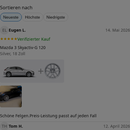
Lochkreis-Durchmesser (in mm)
114,3
Sortieren nach
Mittenloch-Durchmesser (in
Neueste
Höchste
Niedrigste
72,6
mm)
Traglast (in kg)
EL
Eugen L.
14. Mai 2026
710
Verifizierter Kauf
Allgemeine Produktsicherheit
(GPSR)
Mazda 3 Skyactiv-G 120
Herstellerkontakt
Silver, 18 Zoll
Interpneu
Handelsgesellschaft mbH,
An der Rossweid 23–25
+
76229 Karlsruhe
Deutschland, interpneu-
redaktion@pneu.com
Schöne Felgen.Preis-Leistung passt auf jeden Fall
TH
Tom H.
12. April 2026