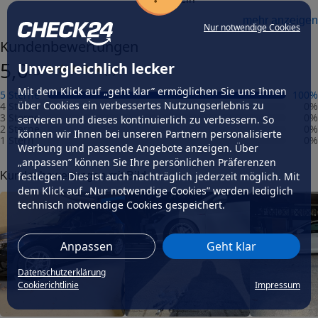
Felgengutachten
mehr anzeigen
Nur notwendige Cookies
Eintragungsfrei
Kundenbewertungen
-
5,0
Unvergleichlich lecker
/5
(
3
)
Freigabe
-
Mit dem Klick auf „geht klar” ermöglichen Sie uns Ihnen
5 Sterne
100
%
Gutachten Link
über Cookies ein verbessertes Nutzungserlebnis zu
4 Sterne
0
%
-
3 Sterne
0
%
servieren und dieses kontinuierlich zu verbessern. So
2 Sterne
0
%
können wir Ihnen bei unseren Partnern personalisierte
1 Stern
0
%
Fahrzeug wählen
und Felgengutachten erhalten
Werbung und passende Angebote anzeigen. Über
„anpassen” können Sie Ihre persönlichen Präferenzen
Dimension
Kundenbewertungen mit Bild
festlegen. Dies ist auch nachträglich jederzeit möglich. Mit
Breite (in Zoll)
dem Klick auf „Nur notwendige Cookies” werden lediglich
7,5
technisch notwendige Cookies gespeichert.
Größe (in Zoll)
18
Anpassen
Geht klar
Einpresstiefe (in mm)
45
Datenschutzerklärung
Cookierichtlinie
Impressum
Lochkreis (Anzahl der Löcher)
5