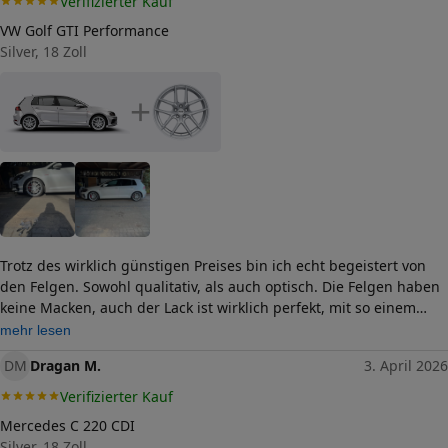
Verifizierter Kauf
VW Golf GTI Performance
Silver, 18 Zoll
+
Trotz des wirklich günstigen Preises bin ich echt begeistert von
den Felgen. Sowohl qualitativ, als auch optisch. Die Felgen haben
keine Macken, auch der Lack ist wirklich perfekt, mit so einem
tollen Ergebnis hatte ich anfangs nicht gerechnet. Das Zubehör
mehr lesen
ist ebenfalls komplett, 20 Radschrauben + 4 Zentrierringe. Würde
DM
Dragan M.
3. April 2026
die Felge definitiv noch mal bestellen.
Verifizierter Kauf
Mercedes C 220 CDI
Silver, 18 Zoll