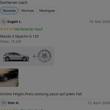
Sortieren nach
Mittenloch-Durchmesser (in
Neueste
Höchste
Niedrigste
57,1
mm)
Traglast (in kg)
EL
Eugen L.
14. Mai 2026
780
Verifizierter Kauf
Allgemeine Produktsicherheit
(GPSR)
Mazda 3 Skyactiv-G 120
Herstellerkontakt
Silver, 18 Zoll
Interpneu
Handelsgesellschaft mbH,
An der Rossweid 23–25
+
76229 Karlsruhe
Deutschland, interpneu-
redaktion@pneu.com
Schöne Felgen.Preis-Leistung passt auf jeden Fall
TH
Tom H.
12. April 2026