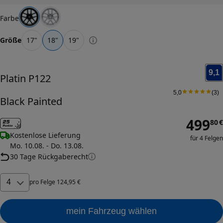
Farbe
Größe
17
"
18
"
19
"
9,1
Platin
P122
5,0
(
3
)
Black Painted
499
80
€
Kostenlose Lieferung
für 4 Felgen
Mo. 10.08. - Do. 13.08.
30 Tage Rückgaberecht
4
pro
Felge
124
,
95
€
mein Fahrzeug wählen