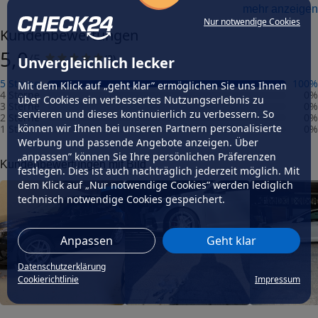
Felgengutachten
mehr anzeigen
Nur notwendige Cookies
Eintragungsfrei
Kundenbewertungen
-
5,0
/5
(
3
)
Unvergleichlich lecker
Freigabe
-
5 Sterne
100
%
Mit dem Klick auf „geht klar” ermöglichen Sie uns Ihnen
Gutachten Link
4 Sterne
0
%
über Cookies ein verbessertes Nutzungserlebnis zu
-
3 Sterne
0
%
servieren und dieses kontinuierlich zu verbessern. So
2 Sterne
0
%
können wir Ihnen bei unseren Partnern personalisierte
1 Stern
0
%
Fahrzeug wählen
und Felgengutachten erhalten
Werbung und passende Angebote anzeigen. Über
Dimension
„anpassen” können Sie Ihre persönlichen Präferenzen
Kundenbewertungen mit Bild
festlegen. Dies ist auch nachträglich jederzeit möglich. Mit
Breite (in Zoll)
dem Klick auf „Nur notwendige Cookies” werden lediglich
7,5
technisch notwendige Cookies gespeichert.
Größe (in Zoll)
18
Anpassen
Geht klar
Einpresstiefe (in mm)
46
Datenschutzerklärung
Lochkreis (Anzahl der Löcher)
Cookierichtlinie
Impressum
5
Lochkreis-Durchmesser (in mm)
112