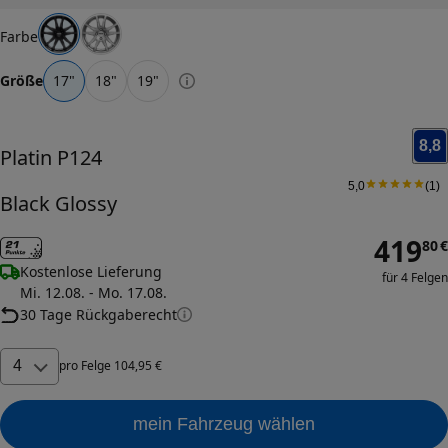
Farbe
Größe
17
"
18
"
19
"
8,8
Platin
P124
5,0
(
1
)
Black Glossy
419
80
€
Kostenlose Lieferung
für 4 Felgen
Mi. 12.08. - Mo. 17.08.
30 Tage Rückgaberecht
4
pro
Felge
104
,
95
€
mein Fahrzeug wählen