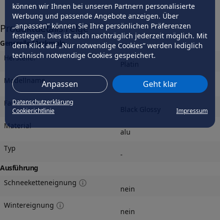
können wir Ihnen bei unseren Partnern personalisierte
Werbung und passende Angebote anzeigen. Über
„anpassen” können Sie Ihre persönlichen Präferenzen
Produktdetails Felge
festlegen. Dies ist auch nachträglich jederzeit möglich. Mit
Generelle Merkmale
dem Klick auf „Nur notwendige Cookies” werden lediglich
technisch notwendige Cookies gespeichert.
Hersteller
Platin
Modellname
Anpassen
Geht klar
P124
Datenschutzerklärung
Farbe
Black Glossy
Cookierichtlinie
Impressum
Material
alu
Typ
-
Ausführung
Schneeketteneignung
nein
Wintereignung
nein