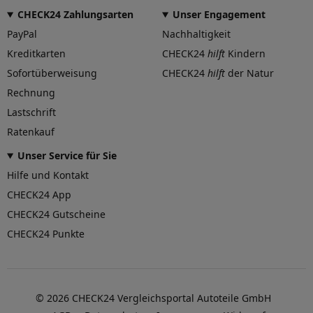
CHECK24 Zahlungsarten
Unser Engagement
Mittenloch-Durchmesser (in
57,1
mm)
PayPal
Nachhaltigkeit
Kreditkarten
CHECK24
hilft
Kindern
Traglast (in kg)
760
Sofortüberweisung
CHECK24
hilft
der Natur
Allgemeine Produktsicherheit
Rechnung
(GPSR)
Lastschrift
Herstellerkontakt
Interpneu
Handelsgesellschaft mbH,
Ratenkauf
An der Rossweid 23–25
76229 Karlsruhe
Unser Service für Sie
Deutschland, interpneu-
Hilfe und Kontakt
redaktion@pneu.com
CHECK24 App
CHECK24 Gutscheine
CHECK24 Punkte
©
2026
CHECK24 Vergleichsportal Autoteile GmbH