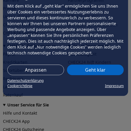
Karriere
Partnerprogramm
Mit dem Klick auf „geht klar” ermöglichen Sie uns Ihnen
Presse
Profi werden
über Cookies ein verbessertes Nutzungserlebnis zu
Unternehmen
Affiliate werden
servieren und dieses kontinuierlich zu verbessern. So
können wir Ihnen bei unseren Partnern personalisierte
CHECK24 Österreich
Werkstattpartner werden
Werbung und passende Angebote anzeigen. Über
CHECK24 Spanien
„anpassen” können Sie Ihre persönlichen Präferenzen
festlegen. Dies ist auch nachträglich jederzeit möglich. Mit
CHECK24 Zahlungsarten
Unser Engagement
dem Klick auf „Nur notwendige Cookies” werden lediglich
technisch notwendige Cookies gespeichert.
PayPal
Nachhaltigkeit
Kreditkarten
CHECK24
hilft
Kindern
Anpassen
Geht klar
Sofortüberweisung
CHECK24
hilft
der Natur
Rechnung
Datenschutzerklärung
Cookierichtlinie
Impressum
Lastschrift
Ratenkauf
Unser Service für Sie
Hilfe und Kontakt
CHECK24 App
CHECK24 Gutscheine