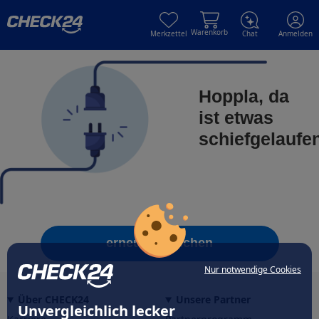
Skip to main content
Skip to main content
Warenkorb
Merkzettel
Chat
Anmelden
Hoppla, da
ist etwas
schiefgelaufe
erneut versuchen
Nur notwendige Cookies
Über CHECK24
Unsere Partner
Unvergleichlich lecker