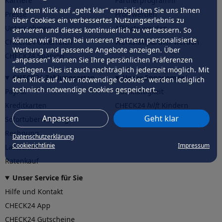
Karriere
Partnerprogramm
Mit dem Klick auf „geht klar” ermöglichen Sie uns Ihnen
Presse
Profi werden
über Cookies ein verbessertes Nutzungserlebnis zu
Unternehmen
Affiliate werden
servieren und dieses kontinuierlich zu verbessern. So
können wir Ihnen bei unseren Partnern personalisierte
CHECK24 Österreich
Werkstattpartner werden
Werbung und passende Angebote anzeigen. Über
CHECK24 Spanien
„anpassen” können Sie Ihre persönlichen Präferenzen
festlegen. Dies ist auch nachträglich jederzeit möglich. Mit
CHECK24 Zahlungsarten
Unser Engagement
dem Klick auf „Nur notwendige Cookies” werden lediglich
technisch notwendige Cookies gespeichert.
PayPal
Nachhaltigkeit
Kreditkarten
CHECK24
hilft
Kindern
Anpassen
Geht klar
Sofortüberweisung
CHECK24
hilft
der Natur
Rechnung
Datenschutzerklärung
Cookierichtlinie
Impressum
Lastschrift
Ratenkauf
Unser Service für Sie
Hilfe und Kontakt
CHECK24 App
CHECK24 Gutscheine