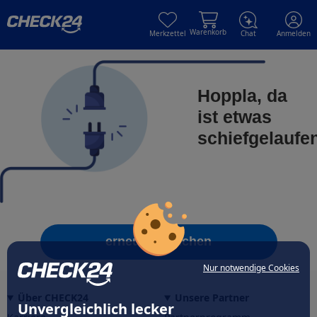
Skip to main content
Skip to main content
Warenkorb
Merkzettel
Chat
Anmelden
Hoppla, da
ist etwas
schiefgelaufe
erneut versuchen
Nur notwendige Cookies
Über CHECK24
Unsere Partner
Unvergleichlich lecker