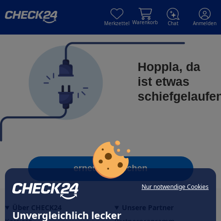
Skip to main content
Skip to main content
Warenkorb
Merkzettel
Chat
Anmelden
Hoppla, da
ist etwas
schiefgelaufe
erneut versuchen
Nur notwendige Cookies
Über CHECK24
Unsere Partner
Unvergleichlich lecker