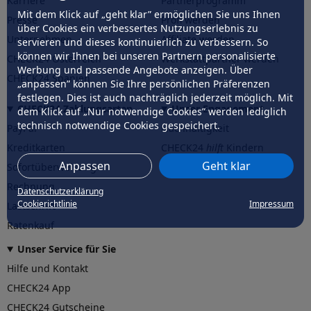
Karriere
Partnerprogramm
Mit dem Klick auf „geht klar” ermöglichen Sie uns Ihnen
Presse
Profi werden
über Cookies ein verbessertes Nutzungserlebnis zu
Unternehmen
Affiliate werden
servieren und dieses kontinuierlich zu verbessern. So
können wir Ihnen bei unseren Partnern personalisierte
CHECK24 Österreich
Werkstattpartner werden
Werbung und passende Angebote anzeigen. Über
CHECK24 Spanien
„anpassen” können Sie Ihre persönlichen Präferenzen
festlegen. Dies ist auch nachträglich jederzeit möglich. Mit
CHECK24 Zahlungsarten
Unser Engagement
dem Klick auf „Nur notwendige Cookies” werden lediglich
technisch notwendige Cookies gespeichert.
PayPal
Nachhaltigkeit
Kreditkarten
CHECK24
hilft
Kindern
Anpassen
Geht klar
Sofortüberweisung
CHECK24
hilft
der Natur
Rechnung
Datenschutzerklärung
Cookierichtlinie
Impressum
Lastschrift
Ratenkauf
Unser Service für Sie
Hilfe und Kontakt
CHECK24 App
CHECK24 Gutscheine