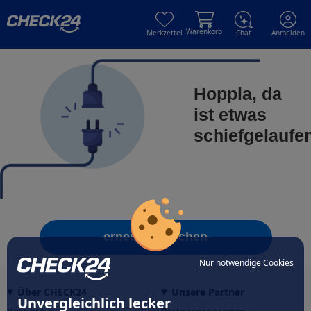
Skip to main content
Skip to main content
Warenkorb
Merkzettel
Chat
Anmelden
Hoppla, da
ist etwas
schiefgelaufe
erneut versuchen
Nur notwendige Cookies
Über CHECK24
Unsere Partner
Unvergleichlich lecker