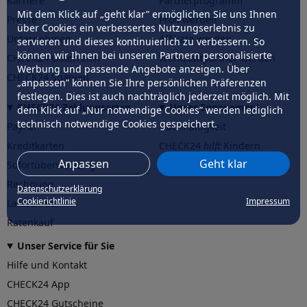
Karriere
Partnerprogramm
Mit dem Klick auf „geht klar” ermöglichen Sie uns Ihnen
Presse
Profi werden
über Cookies ein verbessertes Nutzungserlebnis zu
Unternehmen
Affiliate werden
servieren und dieses kontinuierlich zu verbessern. So
können wir Ihnen bei unseren Partnern personalisierte
CHECK24 Österreich
Werkstattpartner werden
Werbung und passende Angebote anzeigen. Über
CHECK24 Spanien
„anpassen” können Sie Ihre persönlichen Präferenzen
festlegen. Dies ist auch nachträglich jederzeit möglich. Mit
CHECK24 Zahlungsarten
Unser Engagement
dem Klick auf „Nur notwendige Cookies” werden lediglich
technisch notwendige Cookies gespeichert.
PayPal
Nachhaltigkeit
Kreditkarten
CHECK24
hilft
Kindern
Anpassen
Geht klar
Sofortüberweisung
CHECK24
hilft
der Natur
Rechnung
Datenschutzerklärung
Cookierichtlinie
Impressum
Lastschrift
Ratenkauf
Unser Service für Sie
Hilfe und Kontakt
CHECK24 App
CHECK24 Gutscheine