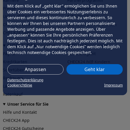
Karriere
Partnerprogramm
Mit dem Klick auf „geht klar” ermöglichen Sie uns Ihnen
Presse
Profi werden
über Cookies ein verbessertes Nutzungserlebnis zu
Unternehmen
Affiliate werden
servieren und dieses kontinuierlich zu verbessern. So
können wir Ihnen bei unseren Partnern personalisierte
CHECK24 Österreich
Werkstattpartner werden
Werbung und passende Angebote anzeigen. Über
CHECK24 Spanien
„anpassen” können Sie Ihre persönlichen Präferenzen
festlegen. Dies ist auch nachträglich jederzeit möglich. Mit
CHECK24 Zahlungsarten
Unser Engagement
dem Klick auf „Nur notwendige Cookies” werden lediglich
technisch notwendige Cookies gespeichert.
PayPal
Nachhaltigkeit
Kreditkarten
CHECK24
hilft
Kindern
Anpassen
Geht klar
Sofortüberweisung
CHECK24
hilft
der Natur
Rechnung
Datenschutzerklärung
Cookierichtlinie
Impressum
Lastschrift
Ratenkauf
Unser Service für Sie
Hilfe und Kontakt
CHECK24 App
CHECK24 Gutscheine