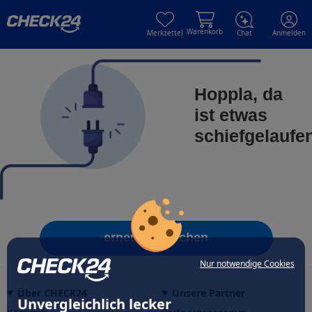
Skip to main content
Skip to main content
Warenkorb
Merkzettel
Chat
Anmelden
Hoppla, da
ist etwas
schiefgelaufe
erneut versuchen
Nur notwendige Cookies
Über CHECK24
Unsere Partner
Unvergleichlich lecker