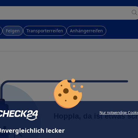
Felgen
Transporterreifen
Anhängerreifen
Nur notwendige Cooki
Hoppla, da ist etwas sc
nvergleichlich lecker