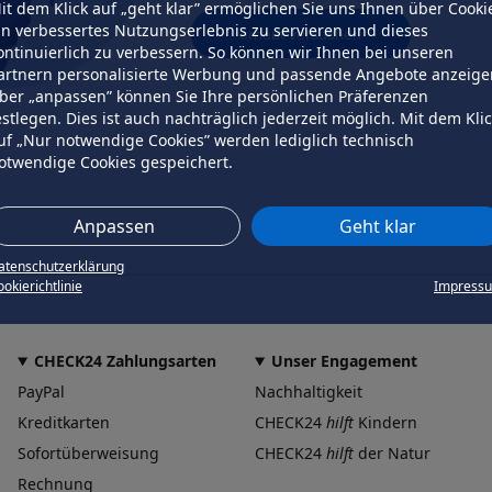
it dem Klick auf „geht klar” ermöglichen Sie uns Ihnen über Cooki
in verbessertes Nutzungserlebnis zu servieren und dieses
erneut versuchen
ontinuierlich zu verbessern. So können wir Ihnen bei unseren
artnern personalisierte Werbung und passende Angebote anzeige
ber „anpassen” können Sie Ihre persönlichen Präferenzen
estlegen. Dies ist auch nachträglich jederzeit möglich. Mit dem Kli
uf „Nur notwendige Cookies” werden lediglich technisch
otwendige Cookies gespeichert.
Anpassen
Geht klar
atenschutzerklärung
okierichtlinie
Impress
CHECK24 Zahlungsarten
Unser Engagement
PayPal
Nachhaltigkeit
Kreditkarten
CHECK24
hilft
Kindern
Sofortüberweisung
CHECK24
hilft
der Natur
Rechnung