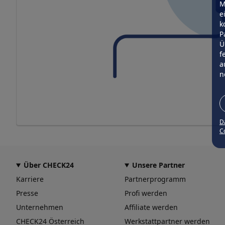
M
e
k
P
Ü
f
a
n
D
Co
Über CHECK24
Unsere Partner
Karriere
Partnerprogramm
Presse
Profi werden
Unternehmen
Affiliate werden
CHECK24 Österreich
Werkstattpartner werden