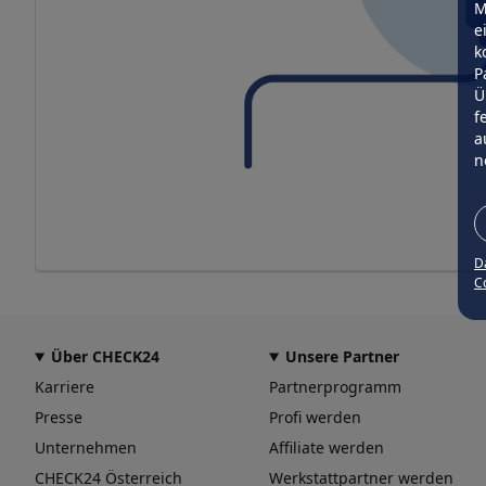
M
e
k
P
Ü
f
a
n
D
Co
Über CHECK24
Unsere Partner
Karriere
Partnerprogramm
Presse
Profi werden
Unternehmen
Affiliate werden
CHECK24 Österreich
Werkstattpartner werden