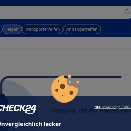
Felgen
Transporterreifen
Anhängerreifen
Nur notwendige Cooki
Hoppla, da ist etwas sc
nvergleichlich lecker