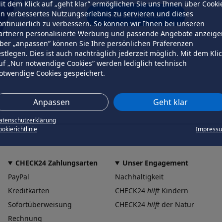
it dem Klick auf „geht klar” ermöglichen Sie uns Ihnen über Cooki
in verbessertes Nutzungserlebnis zu servieren und dieses
erneut versuchen
ontinuierlich zu verbessern. So können wir Ihnen bei unseren
artnern personalisierte Werbung und passende Angebote anzeige
ber „anpassen” können Sie Ihre persönlichen Präferenzen
estlegen. Dies ist auch nachträglich jederzeit möglich. Mit dem Kli
uf „Nur notwendige Cookies” werden lediglich technisch
otwendige Cookies gespeichert.
Anpassen
Geht klar
atenschutzerklärung
okierichtlinie
Impress
CHECK24 Zahlungsarten
Unser Engagement
PayPal
Nachhaltigkeit
Kreditkarten
CHECK24
hilft
Kindern
Sofortüberweisung
CHECK24
hilft
der Natur
Rechnung