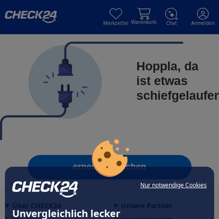
Skip to main content
Skip to main content
Warenkorb
Merkzettel
Chat
Anmelden
Hoppla, da
ist etwas
schiefgelaufe
erneut versuchen
Nur notwendige Cookies
Über CHECK24
Unsere Partner
Unvergleichlich lecker