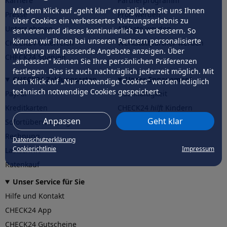
Karriere
Partnerprogramm
Mit dem Klick auf „geht klar” ermöglichen Sie uns Ihnen
Presse
Profi werden
über Cookies ein verbessertes Nutzungserlebnis zu
Unternehmen
Affiliate werden
servieren und dieses kontinuierlich zu verbessern. So
können wir Ihnen bei unseren Partnern personalisierte
CHECK24 Österreich
Werkstattpartner werden
Werbung und passende Angebote anzeigen. Über
CHECK24 Spanien
„anpassen” können Sie Ihre persönlichen Präferenzen
festlegen. Dies ist auch nachträglich jederzeit möglich. Mit
CHECK24 Zahlungsarten
Unser Engagement
dem Klick auf „Nur notwendige Cookies” werden lediglich
technisch notwendige Cookies gespeichert.
PayPal
Nachhaltigkeit
Kreditkarten
CHECK24
hilft
Kindern
Anpassen
Geht klar
Sofortüberweisung
CHECK24
hilft
der Natur
Rechnung
Datenschutzerklärung
Cookierichtlinie
Impressum
Lastschrift
Ratenkauf
Unser Service für Sie
Hilfe und Kontakt
CHECK24 App
CHECK24 Gutscheine