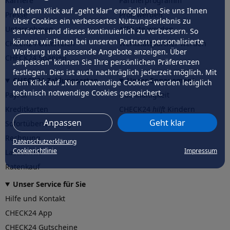
Karriere
Partnerprogramm
Mit dem Klick auf „geht klar” ermöglichen Sie uns Ihnen
Presse
Profi werden
über Cookies ein verbessertes Nutzungserlebnis zu
Unternehmen
Affiliate werden
servieren und dieses kontinuierlich zu verbessern. So
können wir Ihnen bei unseren Partnern personalisierte
CHECK24 Österreich
Werkstattpartner werden
Werbung und passende Angebote anzeigen. Über
CHECK24 Spanien
„anpassen” können Sie Ihre persönlichen Präferenzen
festlegen. Dies ist auch nachträglich jederzeit möglich. Mit
CHECK24 Zahlungsarten
Unser Engagement
dem Klick auf „Nur notwendige Cookies” werden lediglich
technisch notwendige Cookies gespeichert.
PayPal
Nachhaltigkeit
Kreditkarten
CHECK24
hilft
Kindern
Anpassen
Geht klar
Sofortüberweisung
CHECK24
hilft
der Natur
Rechnung
Datenschutzerklärung
Cookierichtlinie
Impressum
Lastschrift
Ratenkauf
Unser Service für Sie
Hilfe und Kontakt
CHECK24 App
CHECK24 Gutscheine