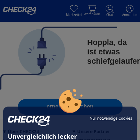
Skip to main content
Skip to main content
Warenkorb
Merkzettel
Chat
Anmelden
Hoppla, da
ist etwas
schiefgelaufe
erneut versuchen
Nur notwendige Cookies
Über CHECK24
Unsere Partner
Unvergleichlich lecker