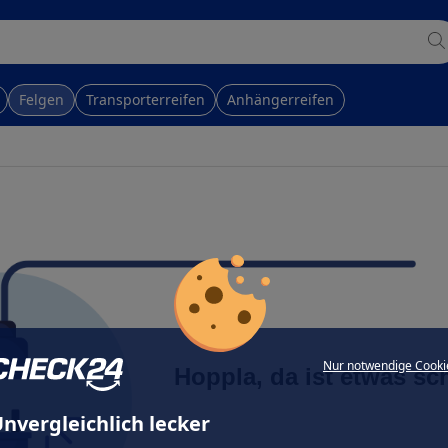
Felgen
Transporterreifen
Anhängerreifen
Nur notwendige Cooki
Hoppla, da ist etwas sc
nvergleichlich lecker