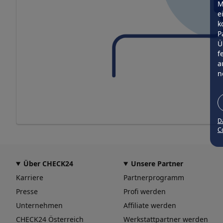
M
e
k
P
Ü
f
a
n
D
Co
Über CHECK24
Unsere Partner
Karriere
Partnerprogramm
Presse
Profi werden
Unternehmen
Affiliate werden
CHECK24 Österreich
Werkstattpartner werden