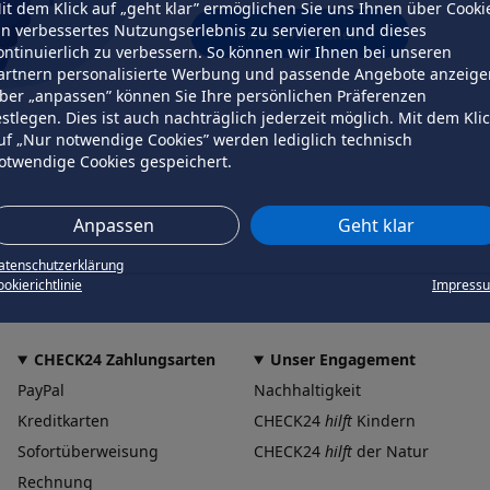
it dem Klick auf „geht klar” ermöglichen Sie uns Ihnen über Cooki
in verbessertes Nutzungserlebnis zu servieren und dieses
erneut versuchen
ontinuierlich zu verbessern. So können wir Ihnen bei unseren
artnern personalisierte Werbung und passende Angebote anzeige
ber „anpassen” können Sie Ihre persönlichen Präferenzen
estlegen. Dies ist auch nachträglich jederzeit möglich. Mit dem Kli
uf „Nur notwendige Cookies” werden lediglich technisch
otwendige Cookies gespeichert.
Anpassen
Geht klar
atenschutzerklärung
okierichtlinie
Impress
CHECK24 Zahlungsarten
Unser Engagement
PayPal
Nachhaltigkeit
Kreditkarten
CHECK24
hilft
Kindern
Sofortüberweisung
CHECK24
hilft
der Natur
Rechnung