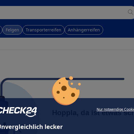
Felgen
Transporterreifen
Anhängerreifen
Nur notwendige Cooki
Hoppla, da ist etwas sc
nvergleichlich lecker