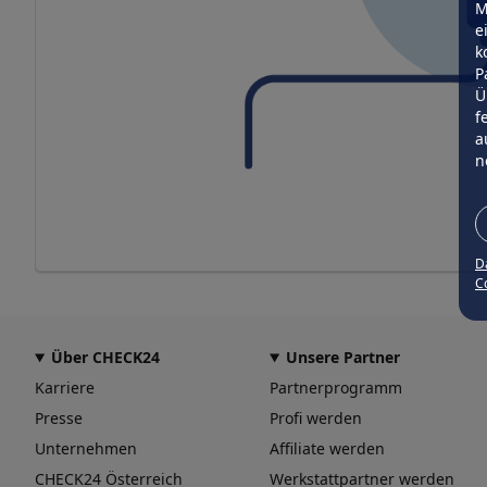
M
e
k
P
Ü
f
a
n
D
Co
Über CHECK24
Unsere Partner
Karriere
Partnerprogramm
Presse
Profi werden
Unternehmen
Affiliate werden
CHECK24 Österreich
Werkstattpartner werden