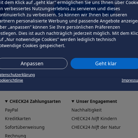
it dem Klick auf „geht klar” ermöglichen Sie uns Ihnen über Cooki
in verbessertes Nutzungserlebnis zu servieren und dieses
erneut versuchen
ontinuierlich zu verbessern. So können wir Ihnen bei unseren
artnern personalisierte Werbung und passende Angebote anzeige
ber „anpassen” können Sie Ihre persönlichen Präferenzen
estlegen. Dies ist auch nachträglich jederzeit möglich. Mit dem Kli
uf „Nur notwendige Cookies” werden lediglich technisch
otwendige Cookies gespeichert.
Anpassen
Geht klar
atenschutzerklärung
okierichtlinie
Impress
CHECK24 Zahlungsarten
Unser Engagement
PayPal
Nachhaltigkeit
Kreditkarten
CHECK24
hilft
Kindern
Sofortüberweisung
CHECK24
hilft
der Natur
Rechnung