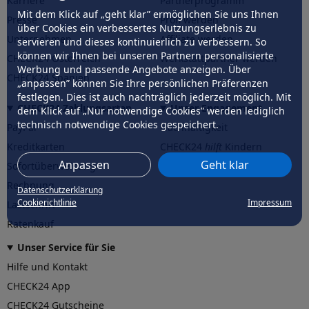
Karriere
Partnerprogramm
Mit dem Klick auf „geht klar” ermöglichen Sie uns Ihnen
Presse
Profi werden
über Cookies ein verbessertes Nutzungserlebnis zu
Unternehmen
Affiliate werden
servieren und dieses kontinuierlich zu verbessern. So
können wir Ihnen bei unseren Partnern personalisierte
CHECK24 Österreich
Werkstattpartner werden
Werbung und passende Angebote anzeigen. Über
CHECK24 Spanien
„anpassen” können Sie Ihre persönlichen Präferenzen
festlegen. Dies ist auch nachträglich jederzeit möglich. Mit
CHECK24 Zahlungsarten
Unser Engagement
dem Klick auf „Nur notwendige Cookies” werden lediglich
technisch notwendige Cookies gespeichert.
PayPal
Nachhaltigkeit
Kreditkarten
CHECK24
hilft
Kindern
Anpassen
Geht klar
Sofortüberweisung
CHECK24
hilft
der Natur
Rechnung
Datenschutzerklärung
Cookierichtlinie
Impressum
Lastschrift
Ratenkauf
Unser Service für Sie
Hilfe und Kontakt
CHECK24 App
CHECK24 Gutscheine