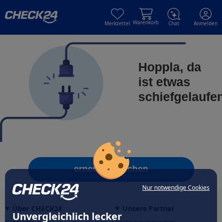
Skip to main content
Skip to main content
Warenkorb
Merkzettel
Chat
Anmelden
Hoppla, da
ist etwas
schiefgelaufe
erneut versuchen
Nur notwendige Cookies
Über CHECK24
Unsere Partner
Unvergleichlich lecker