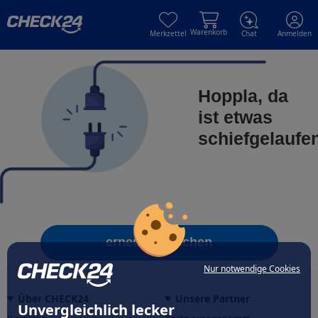
Skip to main content
Skip to main content
Warenkorb
Merkzettel
Chat
Anmelden
Hoppla, da
ist etwas
schiefgelaufe
erneut versuchen
Nur notwendige Cookies
Über CHECK24
Unsere Partner
Unvergleichlich lecker