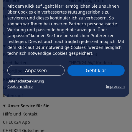
Karriere
Partnerprogramm
Mit dem Klick auf „geht klar” ermöglichen Sie uns Ihnen
Presse
Profi werden
über Cookies ein verbessertes Nutzungserlebnis zu
Unternehmen
Affiliate werden
servieren und dieses kontinuierlich zu verbessern. So
können wir Ihnen bei unseren Partnern personalisierte
CHECK24 Österreich
Werkstattpartner werden
Werbung und passende Angebote anzeigen. Über
CHECK24 Spanien
„anpassen” können Sie Ihre persönlichen Präferenzen
festlegen. Dies ist auch nachträglich jederzeit möglich. Mit
CHECK24 Zahlungsarten
Unser Engagement
dem Klick auf „Nur notwendige Cookies” werden lediglich
technisch notwendige Cookies gespeichert.
PayPal
Nachhaltigkeit
Kreditkarten
CHECK24
hilft
Kindern
Anpassen
Geht klar
Sofortüberweisung
CHECK24
hilft
der Natur
Rechnung
Datenschutzerklärung
Cookierichtlinie
Impressum
Lastschrift
Ratenkauf
Unser Service für Sie
Hilfe und Kontakt
CHECK24 App
CHECK24 Gutscheine