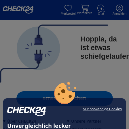
Skip to main content
Skip to main content
Warenkorb
Merkzettel
Chat
Anmelden
Hoppla, da
ist etwas
schiefgelaufe
erneut versuchen
Nur notwendige Cookies
Über CHECK24
Unsere Partner
Unvergleichlich lecker