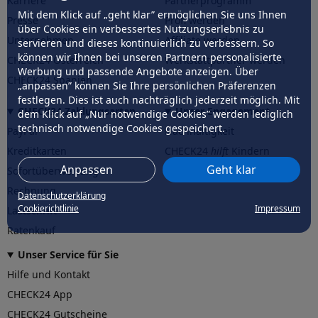
Karriere
Partnerprogramm
Mit dem Klick auf „geht klar” ermöglichen Sie uns Ihnen
Presse
Profi werden
über Cookies ein verbessertes Nutzungserlebnis zu
Unternehmen
Affiliate werden
servieren und dieses kontinuierlich zu verbessern. So
können wir Ihnen bei unseren Partnern personalisierte
CHECK24 Österreich
Werkstattpartner werden
Werbung und passende Angebote anzeigen. Über
CHECK24 Spanien
„anpassen” können Sie Ihre persönlichen Präferenzen
festlegen. Dies ist auch nachträglich jederzeit möglich. Mit
CHECK24 Zahlungsarten
Unser Engagement
dem Klick auf „Nur notwendige Cookies” werden lediglich
technisch notwendige Cookies gespeichert.
PayPal
Nachhaltigkeit
Kreditkarten
CHECK24
hilft
Kindern
Anpassen
Geht klar
Sofortüberweisung
CHECK24
hilft
der Natur
Rechnung
Datenschutzerklärung
Cookierichtlinie
Impressum
Lastschrift
Ratenkauf
Unser Service für Sie
Hilfe und Kontakt
CHECK24 App
CHECK24 Gutscheine