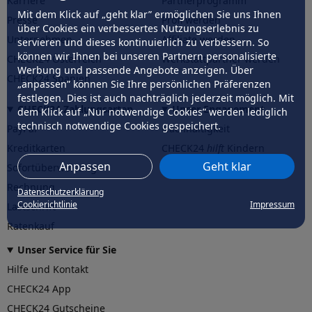
Karriere
Partnerprogramm
Mit dem Klick auf „geht klar” ermöglichen Sie uns Ihnen
Presse
Profi werden
über Cookies ein verbessertes Nutzungserlebnis zu
Unternehmen
Affiliate werden
servieren und dieses kontinuierlich zu verbessern. So
können wir Ihnen bei unseren Partnern personalisierte
CHECK24 Österreich
Werkstattpartner werden
Werbung und passende Angebote anzeigen. Über
CHECK24 Spanien
„anpassen” können Sie Ihre persönlichen Präferenzen
festlegen. Dies ist auch nachträglich jederzeit möglich. Mit
CHECK24 Zahlungsarten
Unser Engagement
dem Klick auf „Nur notwendige Cookies” werden lediglich
technisch notwendige Cookies gespeichert.
PayPal
Nachhaltigkeit
Kreditkarten
CHECK24
hilft
Kindern
Anpassen
Geht klar
Sofortüberweisung
CHECK24
hilft
der Natur
Rechnung
Datenschutzerklärung
Cookierichtlinie
Impressum
Lastschrift
Ratenkauf
Unser Service für Sie
Hilfe und Kontakt
CHECK24 App
CHECK24 Gutscheine