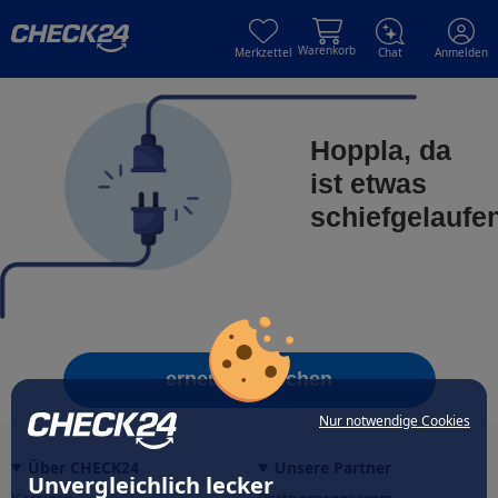
Skip to main content
Skip to main content
Warenkorb
Merkzettel
Chat
Anmelden
Hoppla, da
ist etwas
schiefgelaufe
erneut versuchen
Nur notwendige Cookies
Über CHECK24
Unsere Partner
Unvergleichlich lecker